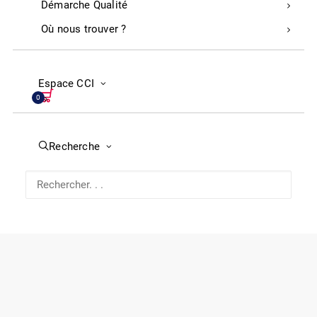
Démarche Qualité
Restez connectés
Où nous trouver ?
Linkedin
Instagram
Facebook
Youtube
CCI des Landes
Espace CCI
0
293 Avenue du Maréchal Foch
40000 Mont de Marsan
Recherche
05 58 05 44 50
Votre avis nous importe !
Le service qualité de la Chambre de Commerce et
d’Industrie des Landes vous invite à donner votre avis sur
votre expérience avec la CCI.