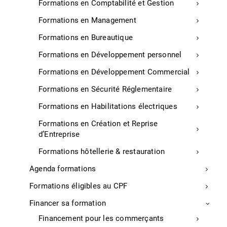
Formations en Comptabilité et Gestion
Accessibilité Commerce
Formations en Management
Réglementation pour les commerçants
Formations en Bureautique
Réglementation tourisme
Formations en Développement personnel
Financement pour les commerçants
Contrat d’Apprentissage
Formations en Développement Commercial
Formations en Sécurité Réglementaire
Créer, entreprendre et transmettre
Formations en Habilitations électriques
Créer une micro-entreprise
Formations en Création et Reprise
d’Entreprise
Créer son entreprise
Reprendre une entreprise
Formations hôtellerie & restauration
Rejoindre un réseau d’entrepreneurs
Agenda formations
Bénéficier d’un soutien lors du démarrage de mon
Formations éligibles au CPF
entreprise
Financer sa formation
Trouver des financements
Financement pour les commerçants
Les formalités