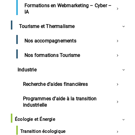
Formations en Webmarketing – Cyber –
IA
Tourisme et Thermalisme
Nos accompagnements
×
Nos formations Tourisme
Industrie
Nos prestations de services
Inscription
Recherche d’aides financières
Numérique
Inscription pour :
Signature électronique Chambersign
Programmes d’aide à la transition
12/11/2024 – Mont de Marsan –
industrielle
Diagnostic numérique TPE
Réunion d’information« Réussir sa
Diagnostic Numérique Commerce
création ou reprise d'entreprise»
Écologie et Énergie
Date :
12/11/2024
Services
Transition écologique
Service à la personne