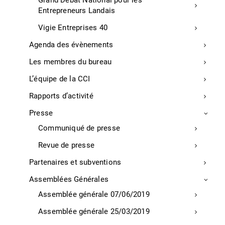
Grand Débat National pour les
Entrepreneurs Landais
Chiffres-clé de l’économie
Vigie Entreprises 40
Enquêtes de conjoncture
Agenda des évènements
Démarche Qualité
Évènements
Les membres du bureau
Réservez votre salle de séminaire, coworking ou événement
L’équipe de la CCI
dans les Landes
Rapports d’activité
Assemblées générales
Presse
Partenaires et subventions
Communiqué de presse
Les enjeux du territoire
Revue de presse
Où nous trouver ?
Partenaires et subventions
Collectivités
Assemblées Générales
ACTE
Assemblée générale 07/06/2019
Etude Pivadis
Assemblée générale 25/03/2019