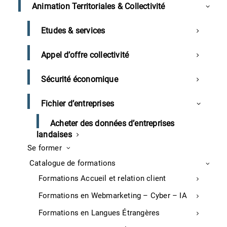
Animation Territoriales & Collectivité
Commerce
Aménagement du Point de vente
Etudes & services
Téléphone
Audit buraliste
Optimisez votre carte
Appel d’offre collectivité
Permis d’exploitation restaurant et commerce
Sécurité économique
Atelier créatif – Food Design
J’ai lu et j’accepte les politiques
Atelier créatif – Tapas & Pintxos
Fichier d’entreprises
de confidentialité.
Le Club Commerce
Voir la politique de confidentialité
Acheter des données d’entreprises
Écologie et Responsabilité Environnementale & Sociétale
landaises
Transition écologique
Se former
Transition énergétique
Catalogue de formations
Formations Accueil et relation client
Réglementation, normes et financement
Formations en Webmarketing – Cyber – IA
Document unique Restaurant
Formations en Langues Étrangères
Document unique Commerce