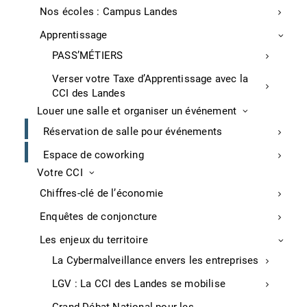
Nos écoles : Campus Landes
Carte commerçant ambulant
Carte agent immobilier
Apprentissage
Formalités internationales
PASS’MÉTIERS
Verser votre Taxe d’Apprentissage avec la
Développer ses compétences
CCI des Landes
Louer une salle et organiser un événement
Agenda formations
Réservation de salle pour événements
Financer sa formation
Espace de coworking
Nos écoles : Campus Landes
Votre CCI
Chiffres-clé de l’économie
CCI des Landes
Enquêtes de conjoncture
Les membres du bureau de la CCI des Landes
Les enjeux du territoire
Le Comité de direction de la CCI des Landes
La Cybermalveillance envers les entreprises
Events by CCI Landes
LGV : La CCI des Landes se mobilise
Rapports d’activité
Presse