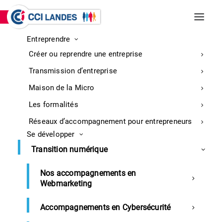
Entreprendre
INCENDIES DE BISCARROSSE ET
Créer ou reprendre une entreprise
PARENTIS-EN-BORN
Entreprises : retrouvez ici toutes les
Transmission d’entreprise
informations sur la mobilisation
En
Maison de la Micro
savoir
Les formalités
plus
Réseaux d’accompagnement pour entrepreneurs
Se développer
Transition numérique
Tenez-vous au courant de nos dernières
actualités et évènements
Nos accompagnements en
Webmarketing
Accompagnements en Cybersécurité