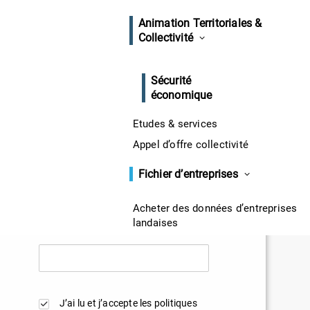
Animation Territoriales &
Collectivité
SIRET
Sécurité
économique
Etudes & services
Adresse email
Appel d’offre collectivité
Fichier d’entreprises
Acheter des données d’entreprises
Téléphone
landaises
 PARENTIS-EN-BORN
En savoir plus
ormations sur la mobilisation
J’ai lu et j’accepte les politiques