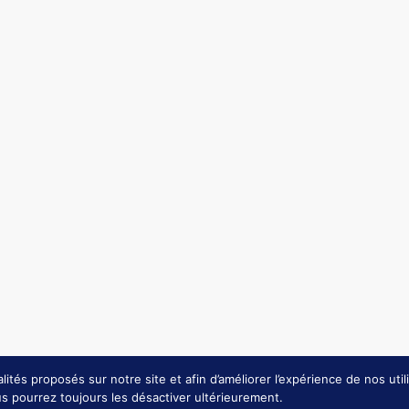
ACTE
Etude Pivadis
Où nous trouver
Presse
lités proposés sur notre site et afin d’améliorer l’expérience de nos util
ous pourrez toujours les désactiver ultérieurement.