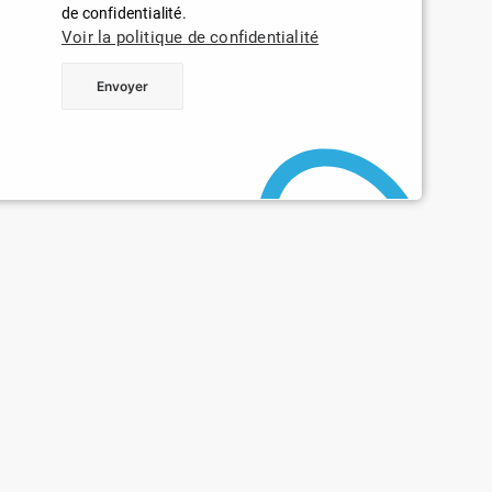
de confidentialité.
Voir la politique de confidentialité
ation, normes et financement
Développer ses compétence
nique Restaurant
Agenda formations
unique Commerce
Financer sa formation
ité Commerce
Nos écoles : Campus Landes
tion pour les commerçants
CCI des Landes
tion tourisme
t pour les commerçants
Les membres du bureau de la
Landes
pprentissage
Le Comité de direction de la 
Landes
reprendre et transmettre