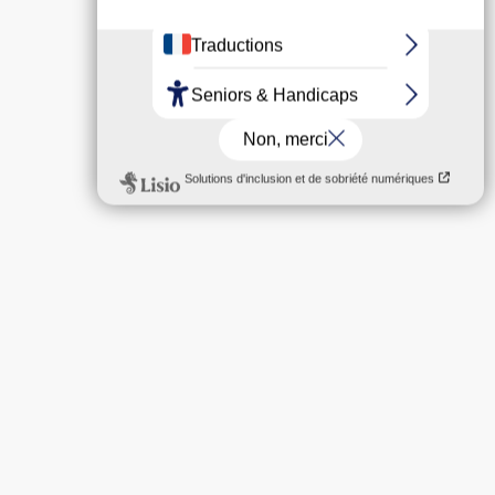
s
Restez connectés
Linkedin
Instagram
Facebook
Youtube
CCI des Landes
293 Avenue du Maréchal Foch
40000 Mont de Marsan
05 58 05 44 50
 CCI des
Votre avis nous importe !
CCI des
Le service qualité de la Chambre de