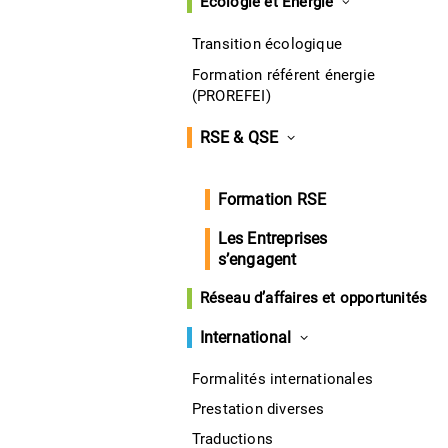
Écologie et Énergie
Transition écologique
Demande de devis
Formation référent énergie
(PROREFEI)
Demander un devis pour :
RSE & QSE
Introduction au webmarketing et à la
stratégie digitale
Session : du
13-10-2026
au
13-10-
Formation RSE
2026
Les Entreprises
s’engagent
Nom et Prénom
Réseau d’affaires et opportunités
International
Formalités internationales
Entreprise
Prestation diverses
Traductions