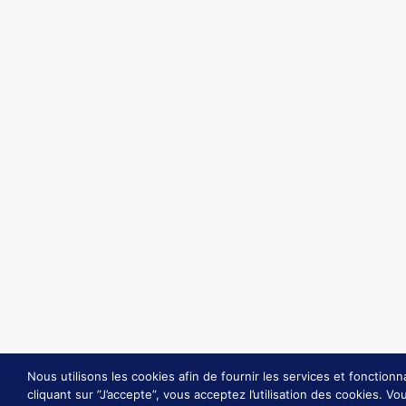
Audit buraliste
Optimisez votre carte
Permis d’exploitation restaurant et
commerce
Atelier créatif – Food Design
Atelier créatif – Tapas & Pintxos
Le Club Commerce
Écologie et Responsabilité
Environnementale & Sociétale
Transition écologique
Transition énergétique
©CCI des Landes 2020 – Tous droits réservés
Nous utilisons les cookies afin de fournir les services et fonctionna
cliquant sur ”J’accepte”, vous acceptez l’utilisation des cookies. V