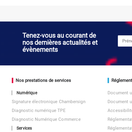
Tenez-vous au courant de
nos dernières actualités et
évènements
Nos prestations de services
Réglement
Document u
Numérique
Signature électronique Chambersign
Document 
Diagnostic numérique TPE
Accessibil
Diagnostic Numérique Commerce
Réglementa
Réglementa
Services