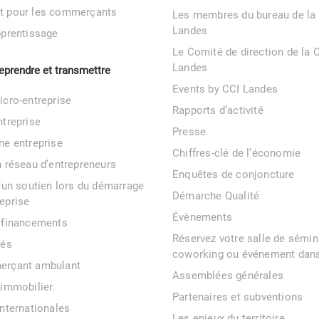
t pour les commerçants
Les membres du bureau de la
Landes
pprentissage
Le Comité de direction de la 
Landes
reprendre et transmettre
Events by CCI Landes
icro-entreprise
Rapports d’activité
ntreprise
Presse
ne entreprise
Chiffres-clé de l’économie
n réseau d’entrepreneurs
Enquêtes de conjoncture
d’un soutien lors du démarrage
Démarche Qualité
eprise
Évènements
 financements
Réservez votre salle de sémin
tés
coworking ou événement dans
erçant ambulant
Assemblées générales
 immobilier
Partenaires et subventions
internationales
Les enjeux du territoire