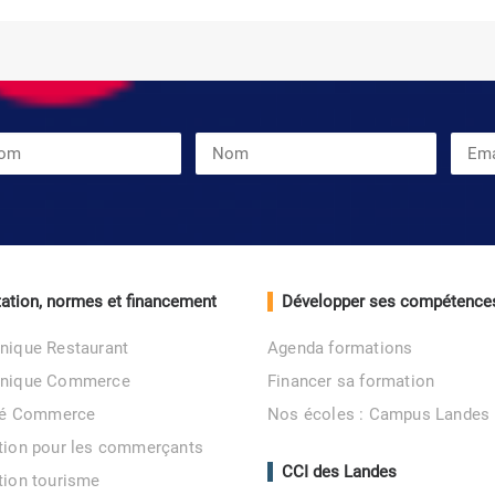
ation, normes et financement
Développer ses compétence
nique Restaurant
Agenda formations
unique Commerce
Financer sa formation
ité Commerce
Nos écoles : Campus Landes
tion pour les commerçants
CCI des Landes
tion tourisme