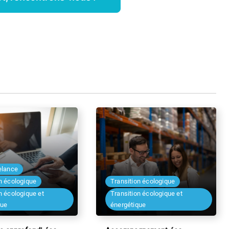
elance
n écologique
Transition écologique
n écologique et
Transition écologique et
que
énergétique