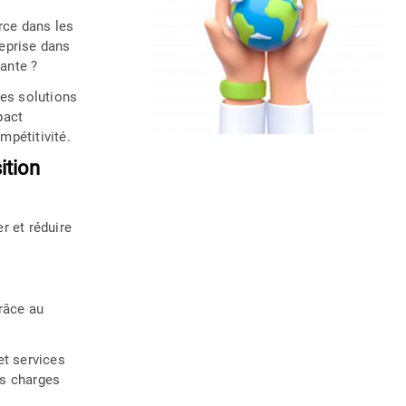
ce dans les
eprise dans
ante ?
es solutions
pact
mpétitivité.
ition
r et réduire
e
râce au
et services
es charges