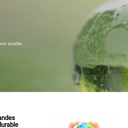
enir durable
Landes
durable