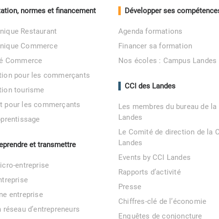
ation, normes et financement
Développer ses compétence
nique Restaurant
Agenda formations
unique Commerce
Financer sa formation
ité Commerce
Nos écoles : Campus Landes
tion pour les commerçants
CCI des Landes
tion tourisme
t pour les commerçants
Les membres du bureau de la
Landes
pprentissage
Le Comité de direction de la 
Landes
reprendre et transmettre
Events by CCI Landes
icro-entreprise
Rapports d’activité
ntreprise
Presse
ne entreprise
Chiffres-clé de l’économie
n réseau d’entrepreneurs
Enquêtes de conjoncture