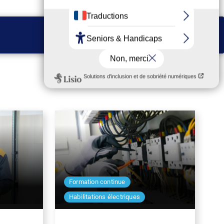
Je prends rdv en ligne
Formation continue
Habilitations électriques