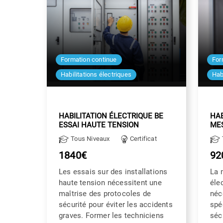
Formation continue
For
Habilitations électriques
Hab
HABILITATION ÉLECTRIQUE BE
HAB
ESSAI HAUTE TENSION
ME
Tous Niveaux
Certificat
1840€
92
Les essais sur des installations
La 
haute tension nécessitent une
éle
maîtrise des protocoles de
néc
sécurité pour éviter les accidents
spé
graves. Former les techniciens
séc