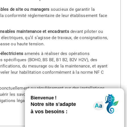
ables de site ou managers
soucieux de garantir la
 la conformité réglementaire de leur établissement face
nsables maintenance et encadrants
devant piloter ou
électriques, qu’il s’agisse de travaux, de consignations,
asse ou haute tension.
-électriciens
amenés à réaliser des opérations
ons spécifiques (BOHO, BS BE, B1 B2, B2V H2V), des
rifications, du mesurage ou de la maintenance, et ayant
uveler leur habilitation conformément à la norme NF C
ponctuellement ou régulièrement sur des installations
érir les savoir-faire indispensables pour travailler en
igations légales.