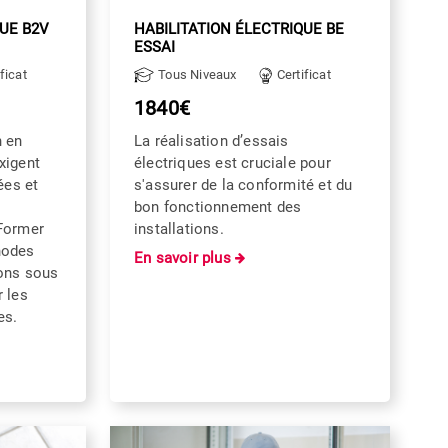
QUE B2V
HABILITATION ÉLECTRIQUE BE
ESSAI
ficat
Tous Niveaux
Certificat
1840€
n en
La réalisation d’essais
xigent
électriques est cruciale pour
es et
s'assurer de la conformité et du
s
bon fonctionnement des
 Former
installations.
hodes
En savoir plus
ions sous
r les
es.