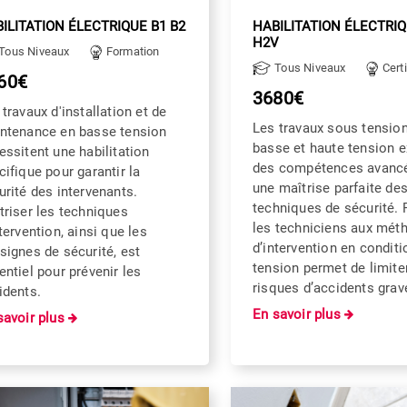
ILITATION ÉLECTRIQUE B1 B2
HABILITATION ÉLECTRI
H2V
Tous Niveaux
Formation
Tous Niveaux
Certi
60€
3680€
 travaux d'installation et de
Les travaux sous tensio
ntenance en basse tension
basse et haute tension e
essitent une habilitation
des compétences avancé
cifique pour garantir la
une maîtrise parfaite de
urité des intervenants.
techniques de sécurité.
triser les techniques
les techniciens aux mét
tervention, ainsi que les
d’intervention en condit
signes de sécurité, est
tension permet de limite
entiel pour prévenir les
risques d’accidents grav
idents.
En savoir plus
savoir plus