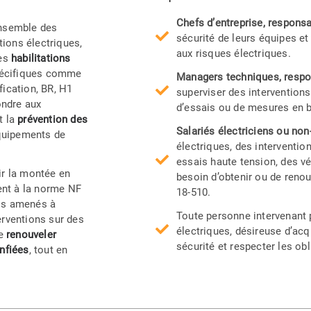
Chefs d’entreprise, respons
ensemble des
sécurité de leurs équipes et
tions électriques,
aux risques électriques.
les
habilitations
pécifiques comme
Managers techniques, respo
ication, BR, H1
superviser des interventions 
ondre aux
d’essais ou de mesures en b
t la
prévention des
Salariés électriciens ou non
équipements de
électriques, des interventi
essais haute tension, des vé
ir la montée en
besoin d’obtenir ou de reno
ent à la norme NF
18-510.
els amenés à
Toute personne intervenant 
erventions sur des
électriques, désireuse d’acqu
e
renouveler
sécurité et respecter les obl
onfiées
, tout en