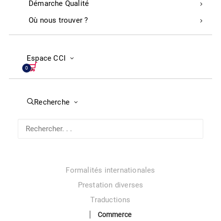
Démarche Qualité
Tourisme et Thermalisme
Où nous trouver ?
La situation touristique dans les Landes : données et
analyse
Prestation d’accompagnement
Espace CCI
Classement hôtelier : nouvelles règles
0
Industrie
Recherche d’aides financières
Recherche
Programmes d’aide à la transition industrielle
Transition numérique
Réseau d’affaires et opportunités
International
Formalités internationales
Prestation diverses
Traductions
Commerce