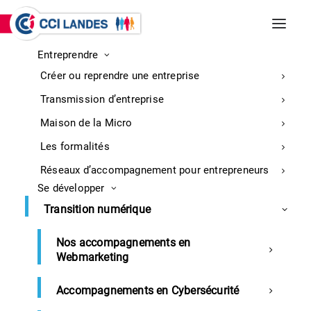
Entreprendre
INCENDIES DE BISCARROSSE ET
Créer ou reprendre une entreprise
PARENTIS-EN-BORN
Entreprises : retrouvez ici toutes les
Transmission d’entreprise
informations sur la mobilisation
En
Maison de la Micro
savoir
Les formalités
plus
Réseaux d’accompagnement pour entrepreneurs
Se développer
Transition numérique
Nos accompagnements en
05/05/2025 – Dax – Réunion
Webmarketing
d’information« Réussir sa
Accompagnements en Cybersécurité
création ou reprise d’entreprise