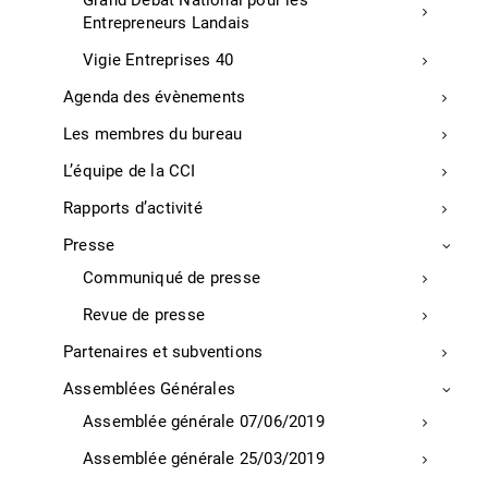
Grand Débat National pour les
Entrepreneurs Landais
Vigie Entreprises 40
Agenda des évènements
Les membres du bureau
L’équipe de la CCI
Rapports d’activité
Nos prestations de services
Presse
Communiqué de presse
Numérique
Revue de presse
Signature électronique Chambersign
Diagnostic numérique TPE
Partenaires et subventions
Diagnostic Numérique Commerce
Assemblées Générales
Services
Assemblée générale 07/06/2019
Service à la personne
Assemblée générale 25/03/2019
Service à l’entreprise