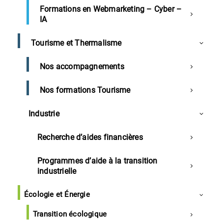
»
Formations en Webmarketing – Cyber –
IA
128 AVENUE GEORGES CLEMENCEAU 40100 DAX
Tourisme et Thermalisme
Nos accompagnements
Nos formations Tourisme
Accueil
Industrie
05/05/2025 – Dax – Réunion d’information« Réussir sa
création ou reprise d’entreprise »
Recherche d’aides financières
Programmes d’aide à la transition
industrielle
Description de l'événement
Écologie et Énergie
5 mai 2025 : 9h00 -11h30
Transition écologique