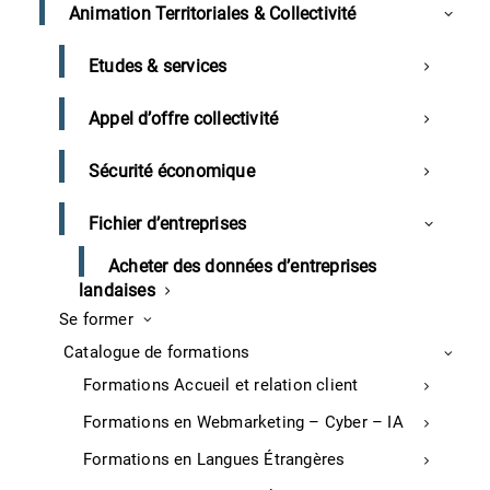
Animation Territoriales & Collectivité
réunion d’information. Minimum 2 participants.
Suite à cette réunion, nous vous transmettrons un
lien vers notre support d’animation
Etudes & services
Appel d’offre collectivité
Sécurité économique
05/05/2025 – Dax – Réunion
Fichier d’entreprises
d’information« Réussir sa création
ou reprise d’entreprise »
Acheter des données d’entreprises
landaises
Se former
Référence
RI
Catalogue de formations
Durée
0.5 Jour
Formations Accueil et relation client
Gratuit
Prix
Formations en Webmarketing – Cyber – IA
Formations en Langues Étrangères