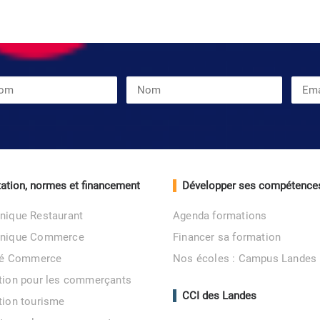
ation, normes et financement
Développer ses compétence
nique Restaurant
Agenda formations
unique Commerce
Financer sa formation
ité Commerce
Nos écoles : Campus Landes
tion pour les commerçants
CCI des Landes
tion tourisme