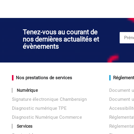
Tenez-vous au courant de
nos dernières actualités et
évènements
Nos prestations de services
Réglement
Document u
Numérique
Signature électronique Chambersign
Document 
Diagnostic numérique TPE
Accessibil
Diagnostic Numérique Commerce
Réglementa
Réglementa
Services