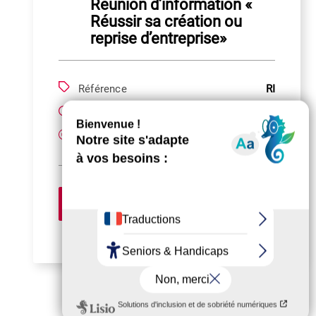
Réunion d’information «
Réussir sa création ou
reprise d’entreprise»
Référence
RI
Durée
0.5 Jour
Gratuit
Prix
S'inscrire