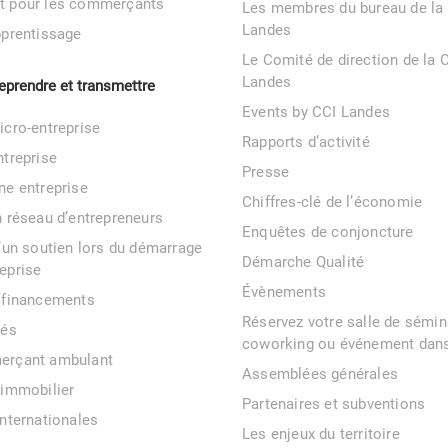
t pour les commerçants
Les membres du bureau de la
Landes
pprentissage
Le Comité de direction de la 
Landes
reprendre et transmettre
Events by CCI Landes
icro-entreprise
Rapports d’activité
ntreprise
Presse
ne entreprise
Chiffres-clé de l’économie
n réseau d’entrepreneurs
Enquêtes de conjoncture
d’un soutien lors du démarrage
Démarche Qualité
eprise
Évènements
 financements
Réservez votre salle de sémin
tés
coworking ou événement dans
erçant ambulant
Assemblées générales
 immobilier
Partenaires et subventions
internationales
Les enjeux du territoire