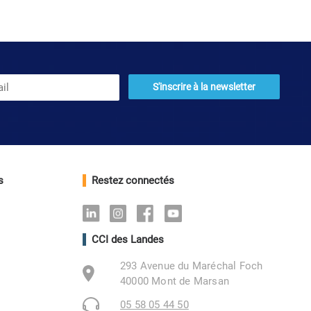
s
Restez connectés
Linkedin
Instagram
Facebook
Youtube
CCI des Landes
293 Avenue du Maréchal Foch
40000 Mont de Marsan
05 58 05 44 50