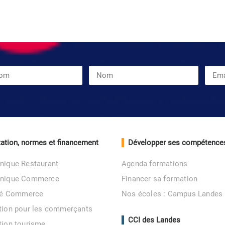
ation, normes et financement
Développer ses compétence
nique Restaurant
Agenda formations
unique Commerce
Financer sa formation
ité Commerce
Nos écoles : Campus Landes
tion pour les commerçants
CCI des Landes
tion tourisme