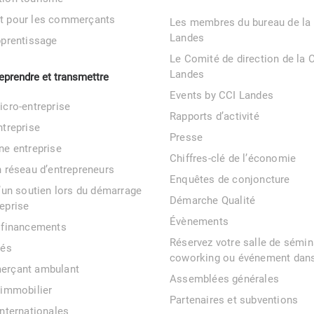
t pour les commerçants
Les membres du bureau de la
Landes
pprentissage
Le Comité de direction de la 
Landes
reprendre et transmettre
Events by CCI Landes
icro-entreprise
Rapports d’activité
ntreprise
Presse
ne entreprise
Chiffres-clé de l’économie
n réseau d’entrepreneurs
Enquêtes de conjoncture
d’un soutien lors du démarrage
Démarche Qualité
eprise
Évènements
 financements
Réservez votre salle de sémin
tés
coworking ou événement dans
erçant ambulant
Assemblées générales
 immobilier
Partenaires et subventions
internationales