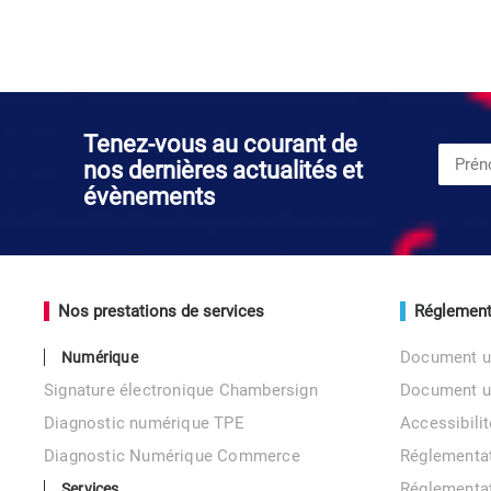
Tenez-vous au courant de
nos dernières actualités et
évènements
Nos prestations de services
Réglement
Document u
Numérique
Signature électronique Chambersign
Document 
Diagnostic numérique TPE
Accessibil
Diagnostic Numérique Commerce
Réglementa
Réglementa
Services