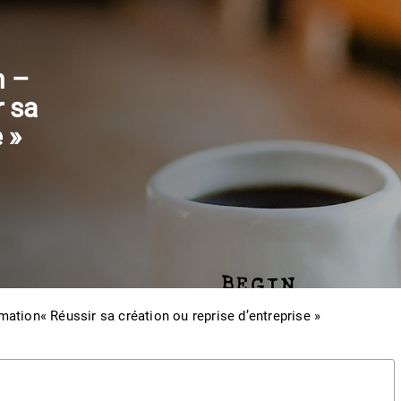
n –
r sa
 »
tion« Réussir sa création ou reprise d’entreprise »