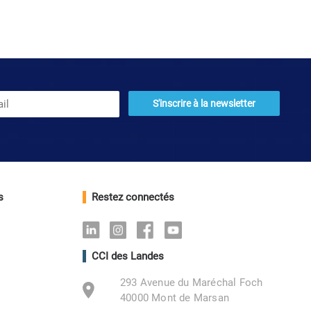
s
Restez connectés
Linkedin
Instagram
Facebook
Youtube
CCI des Landes
293 Avenue du Maréchal Foch
40000 Mont de Marsan