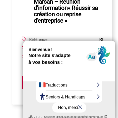
Marsan – Réunion
d’information« Réussir sa
création ou reprise
d’entreprise »
Référence
RI
Durée
0.5 Jour
Gratuit
Prix
S'inscrire