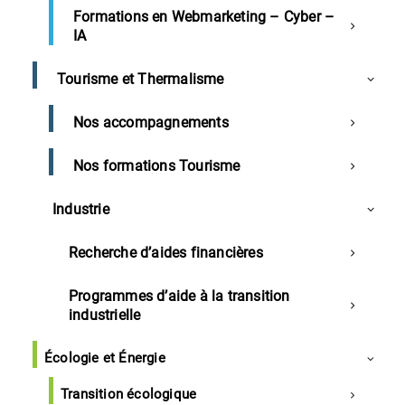
d’entreprise»
Formations en Webmarketing – Cyber –
IA
293 av du maréchal foch 40000 Mont de Marsan
Tourisme et Thermalisme
Nos accompagnements
Nos formations Tourisme
Accueil
Industrie
30/06/2025 – Mont de Marsan – Réunion d’information«
Réussir sa création ou reprise d’entreprise»
Recherche d’aides financières
Programmes d’aide à la transition
industrielle
Description de l'événement
Écologie et Énergie
30 juin 2025 – 10h – 12h
Transition écologique