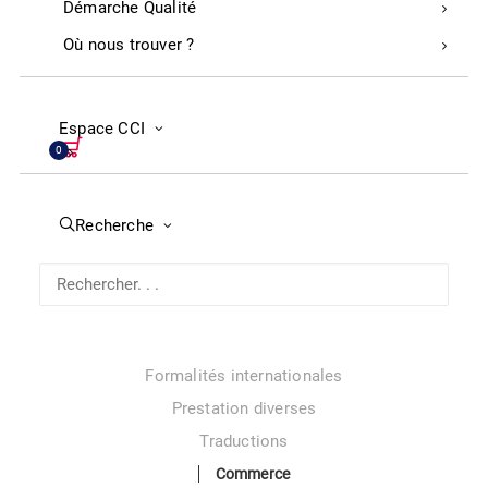
Démarche Qualité
Tourisme et Thermalisme
Où nous trouver ?
La situation touristique dans les Landes : données et
analyse
Prestation d’accompagnement
Espace CCI
Classement hôtelier : nouvelles règles
0
Industrie
Recherche d’aides financières
Recherche
Programmes d’aide à la transition industrielle
Transition numérique
Réseau d’affaires et opportunités
International
Formalités internationales
Prestation diverses
Traductions
Commerce