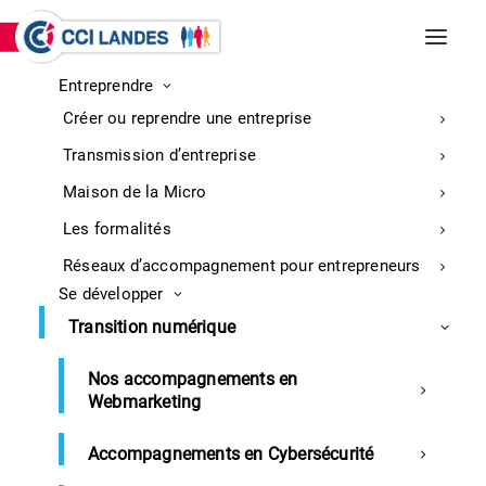
Entreprendre
INCENDIES DE BISCARROSSE ET
Créer ou reprendre une entreprise
PARENTIS-EN-BORN
Entreprises : retrouvez ici toutes les
Transmission d’entreprise
informations sur la mobilisation
En
Maison de la Micro
savoir
Les formalités
plus
Réseaux d’accompagnement pour entrepreneurs
Se développer
Transition numérique
Nos accompagnements en
30/06/2025 – Mont de Marsan
Webmarketing
– Réunion d’information«
Accompagnements en Cybersécurité
Réussir sa création ou reprise