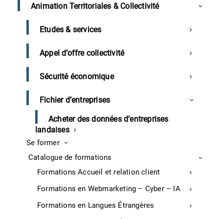
Animation Territoriales & Collectivité
réunion d’information. Minimum 2 participants.
Suite à cette réunion, nous vous transmettrons un
lien vers notre support d’animation
Etudes & services
Appel d’offre collectivité
Sécurité économique
30/06/2025 – Mont de Marsan –
Fichier d’entreprises
Réunion d’information« Réussir sa
création ou reprise d’entreprise»
Acheter des données d’entreprises
landaises
Se former
Référence
RI
Catalogue de formations
Durée
0.5 Jour
Formations Accueil et relation client
Gratuit
Prix
Formations en Webmarketing – Cyber – IA
Formations en Langues Étrangères