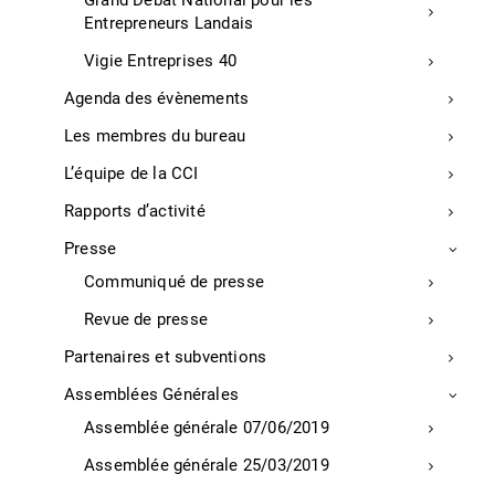
Grand Débat National pour les
Entrepreneurs Landais
Vigie Entreprises 40
Agenda des évènements
Les membres du bureau
L’équipe de la CCI
Rapports d’activité
Nos prestations de services
Presse
Communiqué de presse
Numérique
Revue de presse
Signature électronique Chambersign
Diagnostic numérique TPE
Partenaires et subventions
Diagnostic Numérique Commerce
Assemblées Générales
Services
Assemblée générale 07/06/2019
Service à la personne
Assemblée générale 25/03/2019
Service à l’entreprise