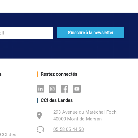
s
Restez connectés
Linkedin
Instagram
Facebook
Youtube
CCI des Landes
293 Avenue du Maréchal Foch
40000 Mont de Marsan
05 58 05 44 50
 CCI des