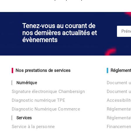
Tenez-vous au courant de
nos dernières actualités et
évènements
Nos prestations de services
Réglement
Document u
Numérique
Signature électronique Chambersign
Document 
Diagnostic numérique TPE
Accessibil
Diagnostic Numérique Commerce
Réglementa
Réglementa
Services
Service à la personne
Financemen