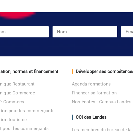
ation, normes et financement
Développer ses compétence
nique Restaurant
Agenda formations
unique Commerce
Financer sa formation
ité Commerce
Nos écoles : Campus Landes
tion pour les commerçants
CCI des Landes
tion tourisme
t pour les commerçants
Les membres du bureau de la