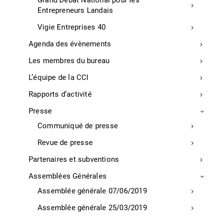
Grand Débat National pour les
leur résolution
Entrepreneurs Landais
TARIFS (intra entreprise) :
Vigie Entreprises 40
A partir de 1225€
Agenda des évènements
MODALITES D’EVALUATION :
Les membres du bureau
Étude de cas : Élaboration complète d’une
L’équipe de la CCI
DSN pour une entreprise fictive
Rapports d’activité
Quiz sur les règles et bonnes pratiques en
Presse
matière de DSN
Communiqué de presse
ACCESSIBILITE :
Revue de presse
Locaux accessibles aux personnes à mobilité
réduite. Nous vous invitons à nous faire part de
Partenaires et subventions
vos besoins spécifiques avant le début de la
Assemblées Générales
formation si vous êtes en situation de handicap.
Assemblée générale 07/06/2019
Nous nous efforcerons d’y répondre au mieux.
Assemblée générale 25/03/2019