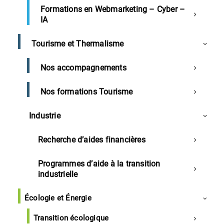
La Déclaration Sociale Nominative (DSN) est une obligation
Formations en Webmarketing – Cyber –
légale essentielle mais complexe pour les entreprises.
IA
Tous Niveaux
Financement possible : Oui
Tourisme et Thermalisme
Formation
1 jour
Nos accompagnements
Nos formations Tourisme
Accueil
Industrie
DSN : Établir la déclaration et sécuriser ses pratiques
Recherche d’aides financières
Programmes d’aide à la transition
industrielle
Écologie et Énergie
Transition écologique