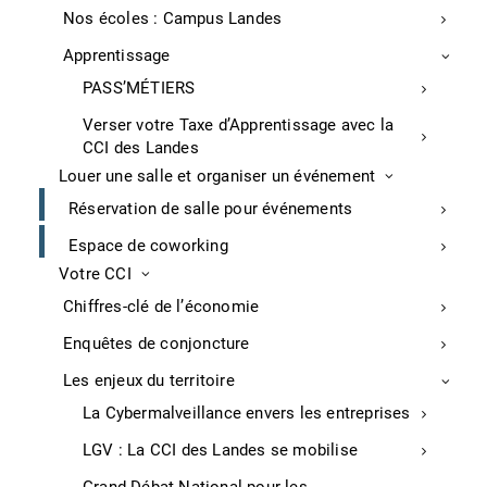
Nos écoles : Campus Landes
Suivi et contrôle des déclarations sociales
périodiques
Apprentissage
PASS’MÉTIERS
Verser votre Taxe d’Apprentissage avec la
Informations pratiques
CCI des Landes
PRE-REQUIS :
Louer une salle et organiser un événement
Réservation de salle pour événements
Aucun
Espace de coworking
Délai d’accès :
Votre CCI
72 heures
Chiffres-clé de l’économie
DUREE :
Enquêtes de conjoncture
1 jour (7 heures)
Les enjeux du territoire
METHODES MOBILISEES :
La Cybermalveillance envers les entreprises
Exercices pratiques sur l’élaboration de DSN
LGV : La CCI des Landes se mobilise
Études de cas sur les erreurs fréquentes et