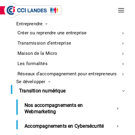
Entreprendre
INCENDIES DE BISCARROSSE ET
Créer ou reprendre une entreprise
PARENTIS-EN-BORN
Entreprises : retrouvez ici toutes les
Transmission d’entreprise
informations sur la mobilisation
En
Maison de la Micro
savoir
Les formalités
plus
Réseaux d’accompagnement pour entrepreneurs
Se développer
Transition numérique
Comptabilité Gestion
Formation continue
Nos accompagnements en
Webmarketing
DSN : Établir la déclaration et
sécuriser ses pratiques
Accompagnements en Cybersécurité