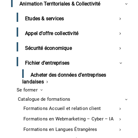
Animation Territoriales & Collectivité
Partagez cette formation
Etudes & services
Appel d’offre collectivité
Sécurité économique
Fichier d’entreprises
La Déclaration Sociale Nominative (DSN) est
une obligation légale essentielle mais complexe
Acheter des données d’entreprises
pour les entreprises. Un manque de
landaises
compréhension des règles ou des erreurs dans
Se former
son établissement peuvent entraîner des
Catalogue de formations
sanctions financières et compromettre les
relations avec les organismes sociaux. De plus,
Formations Accueil et relation client
l’absence de pratiques sécurisées expose les
Formations en Webmarketing – Cyber – IA
entreprises à des risques de non-conformité et
d’inefficacité.
Formations en Langues Étrangères