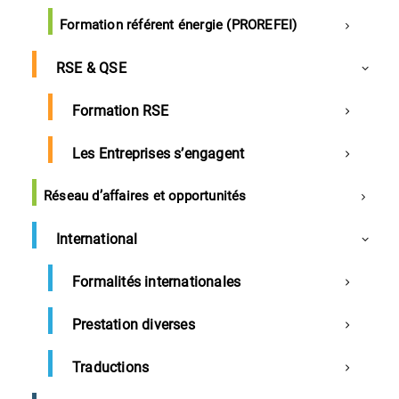
Formation référent énergie (PROREFEI)
RSE & QSE
DSN : Établir la déclaration et sécuriser
ses pratiques
Formation RSE
Référence
Les Entreprises s’engagent
compta6
Durée
1 Jour
Réseau d’affaires et opportunités
1225€ Nets de taxes
Prix
International
Tarif en intra : 1 225€ Nets de taxes
Formalités internationales
Délai d’accès : 72h
Prestation diverses
Pré-requis : Aucun
Traductions
Demander un devis