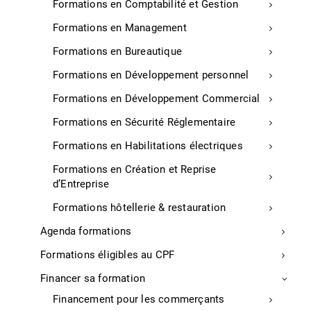
Formations en Comptabilité et Gestion
Pourquoi choisir cette formation ?
Formations en Management
OBJECTIFS :
Formations en Bureautique
Comprendre le fonctionnement de la
Formations en Développement personnel
Déclaration Sociale Nominative (DSN)
Formations en Développement Commercial
Maîtriser son établissement pour éviter les
Formations en Sécurité Réglementaire
erreurs
Formations en Habilitations électriques
Sécuriser les pratiques déclaratives des
entreprises
Formations en Création et Reprise
d’Entreprise
APTITUDES :
Formations hôtellerie & restauration
Capacité à remplir correctement une DSN
Agenda formations
Identification des zones de risque dans le
Formations éligibles au CPF
processus déclaratif
Financer sa formation
COMPETENCES DEVELOPPEES :
Financement pour les commerçants
Établissement rigoureux de la DSN