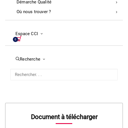
Démarche Qualité
Où nous trouver ?
Espace CCI
0
Recherche
La certification qualité Qualiopi a été délivrée au
titre des catégories d’actions suivantes: Actions
de formation, actions permettant de faire valider
les acquis de l’expérience.
Document à télécharger