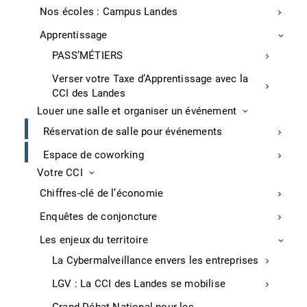
Nos écoles : Campus Landes
proposer des mesures de prévention des
risques professionnels
Apprentissage
PASS’MÉTIERS
Informations pratiques
Verser votre Taxe d’Apprentissage avec la
CCI des Landes
PRE-REQUIS :
Louer une salle et organiser un événement
Aucun
Réservation de salle pour événements
Délai d’accès :
Espace de coworking
Votre CCI
72 heures
Chiffres-clé de l’économie
DUREE :
Enquêtes de conjoncture
5 jours (35 heures)
Les enjeux du territoire
METHODES MOBILISEES :
La Cybermalveillance envers les entreprises
Support de cours
LGV : La CCI des Landes se mobilise
échanges