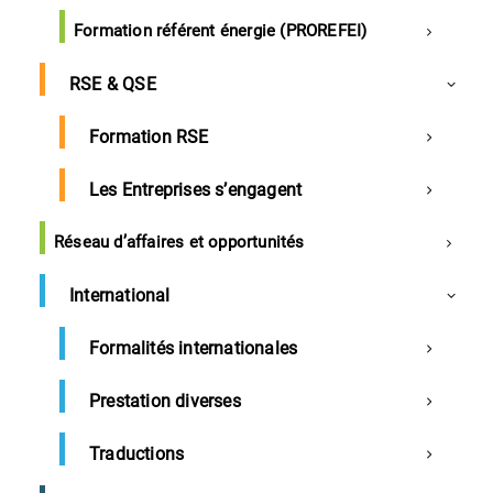
Formation référent énergie (PROREFEI)
RSE & QSE
Formation RSE
Formation pour nouveaux élus et
suppléants du CSE
Les Entreprises s’engagent
Référence
CSE-5J
Réseau d’affaires et opportunités
Durée
5 Jours
International
Date
Voir les prochaines sessions
1900€ Nets de taxes
Prix
Formalités internationales
Prestation diverses
Tarif en intra : 6 000€ Nets de taxes
Délai d’accès : 72h
Traductions
Pré-requis : Aucun