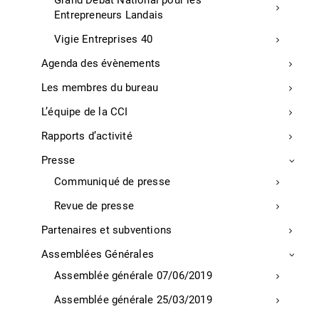
Grand Débat National pour les
tours de table
Entrepreneurs Landais
ludopédagogie
Vigie Entreprises 40
mises en situation
Agenda des évènements
TARIFS :
Les membres du bureau
L’équipe de la CCI
Inter : 1 900€
Rapports d’activité
Intra : A partir de 6 000€
Presse
MODALITES D’EVALUATION :
Communiqué de presse
QCM et entretien oral au cours et à la fin
Revue de presse
de l’action de formation
Partenaires et subventions
ACCESSIBILITE :
Assemblées Générales
locaux accessibles aux personnes à mobilité
réduite. Nous vous invitons à nous faire part de
Assemblée générale 07/06/2019
vos besoins spécifiques avant le début de la
Assemblée générale 25/03/2019
formation si vous êtes en situation de handicap.
Nous nous efforcerons d’y répondre au mieux.