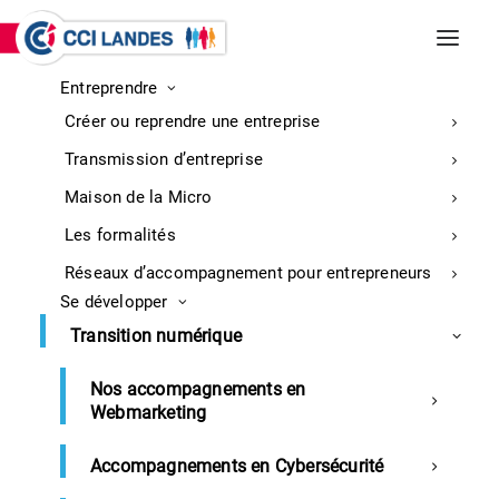
Entreprendre
INCENDIES DE BISCARROSSE ET
Créer ou reprendre une entreprise
PARENTIS-EN-BORN
Entreprises : retrouvez ici toutes les
Transmission d’entreprise
informations sur la mobilisation
En
Maison de la Micro
savoir
Les formalités
plus
Réseaux d’accompagnement pour entrepreneurs
Se développer
Transition numérique
Formation continue
Sécurité - Réglementaire
Nos accompagnements en
Formation pour nouveaux élus
Webmarketing
et suppléants du CSE
Accompagnements en Cybersécurité