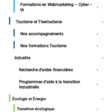
Être à même d’assurer une expression collective des
Formations en Webmarketing – Cyber –
salariés de l’entreprise. Permettre la prise en compte de
IA
leurs intérêts dans l’organisation du travail et la formation
professionnelle.
Tourisme et Thermalisme
Tous Niveaux
Financement possible : Oui
Nos accompagnements
Formation
5 jours
Nos formations Tourisme
Industrie
Accueil
Formation pour nouveaux élus et suppléants du CSE
Recherche d’aides financières
Programmes d’aide à la transition
industrielle
Écologie et Énergie
Transition écologique