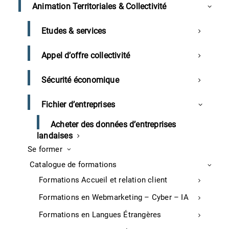
Animation Territoriales & Collectivité
Demander un devis
Etudes & services
Appel d’offre collectivité
Partagez cette formation
Sécurité économique
Fichier d’entreprises
Acheter des données d’entreprises
landaises
Se former
Catalogue de formations
Pourquoi choisir cette formation ?
Formations Accueil et relation client
OBJECTIFS :
Formations en Webmarketing – Cyber – IA
Identifier les tâches répétitives à automatiser
Formations en Langues Étrangères
APTITUDES :