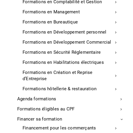
Formations en Comptabilité et Gestion
Comprendre le cadre législatif et
Formations en Management
réglementaire du CSE
Formations en Bureautique
Maîtriser les rôles et missions des
membres du CSE
Formations en Développement personnel
S’approprier les outils et méthodes de
Formations en Développement Commercial
prévention des risques professionnels
Formations en Sécurité Réglementaire
Développer des compétences en gestion
Formations en Habilitations électriques
des risques psychosociaux
Formations en Création et Reprise
Apprendre à réaliser des enquêtes et à
d’Entreprise
suivre la qualité de vie et des conditions de
travail
Formations hôtellerie & restauration
COMPETENCES DEVELOPPEES :
Agenda formations
Formations éligibles au CPF
Mettre en œuvre les dispositions
réglementaires relatives aux rôles du CSE
Financer sa formation
Communiquer de manière constructive avec
Financement pour les commerçants
les différents acteurs de l’entreprise pour