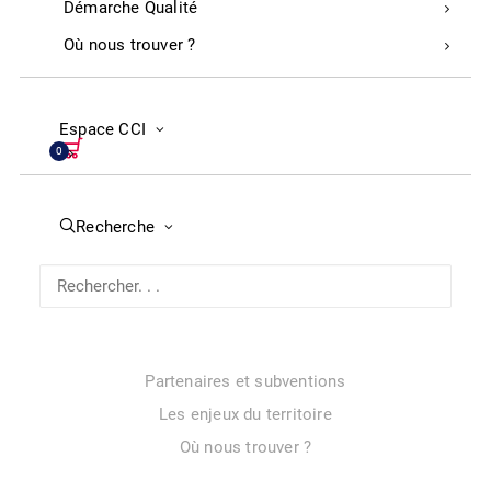
Démarche Qualité
Le Comité de direction de la CCI des Landes
Où nous trouver ?
Events by CCI Landes
Rapports d’activité
Presse
Espace CCI
0
Chiffres-clé de l’économie
Enquêtes de conjoncture
Démarche Qualité
Recherche
Évènements
Réservez votre salle de séminaire, coworking ou événement
dans les Landes
Assemblées générales
Partenaires et subventions
Les enjeux du territoire
Où nous trouver ?