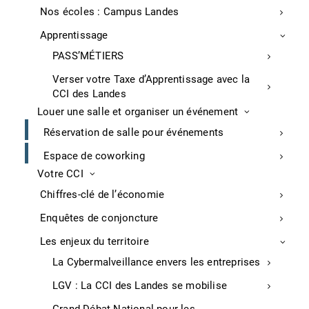
Nos écoles : Campus Landes
Réglementation, normes et financement
Apprentissage
Document unique Restaurant
PASS’MÉTIERS
Document unique Commerce
Verser votre Taxe d’Apprentissage avec la
CCI des Landes
Accessibilité Commerce
Louer une salle et organiser un événement
Réglementation pour les commerçants
Réservation de salle pour événements
Réglementation tourisme
Espace de coworking
Financement pour les commerçants
Votre CCI
Contrat d’Apprentissage
Chiffres-clé de l’économie
Créer, entreprendre et transmettre
Enquêtes de conjoncture
Les enjeux du territoire
Créer une micro-entreprise
La Cybermalveillance envers les entreprises
Créer son entreprise
Reprendre une entreprise
LGV : La CCI des Landes se mobilise
Rejoindre un réseau d’entrepreneurs