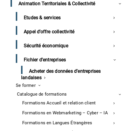
Animation Territoriales & Collectivité
Diagnostic numérique TPE
Diagnostic Numérique Commerce
Etudes & services
Services
Appel d’offre collectivité
Service à la personne
Service à l’entreprise
Sécurité économique
Tourisme et Thermalisme
La situation touristique dans les Landes : données et
Fichier d’entreprises
analyse
Acheter des données d’entreprises
Prestation d’accompagnement
landaises
Classement hôtelier : nouvelles règles
Se former
Industrie
Catalogue de formations
Recherche d’aides financières
Formations Accueil et relation client
Programmes d’aide à la transition industrielle
Formations en Webmarketing – Cyber – IA
Transition numérique
Formations en Langues Étrangères
Réseau d’affaires et opportunités