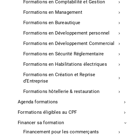
Formations en Comptabilité et Gestion
International
Formations en Management
Formalités internationales
Prestation diverses
Formations en Bureautique
Traductions
Formations en Développement personnel
Commerce
Formations en Développement Commercial
Aménagement du Point de vente
Formations en Sécurité Réglementaire
Audit buraliste
Formations en Habilitations électriques
Optimisez votre carte
Formations en Création et Reprise
Permis d’exploitation restaurant et commerce
d’Entreprise
Atelier créatif – Food Design
Formations hôtellerie & restauration
Atelier créatif – Tapas & Pintxos
Agenda formations
Le Club Commerce
Formations éligibles au CPF
Écologie et Responsabilité Environnementale & Sociétale
Financer sa formation
Transition écologique
Financement pour les commerçants
Transition énergétique