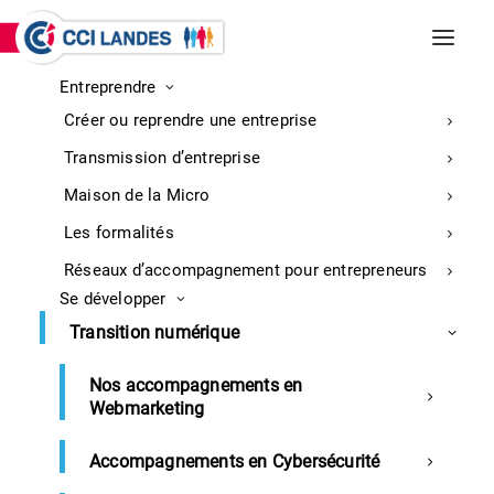
Entreprendre
INCENDIES DE BISCARROSSE ET
Créer ou reprendre une entreprise
PARENTIS-EN-BORN
Entreprises : retrouvez ici toutes les
Transmission d’entreprise
informations sur la mobilisation
En
Maison de la Micro
savoir
Les formalités
plus
Réseaux d’accompagnement pour entrepreneurs
Se développer
Accueil
Mot de passe oublié ? ou première connexion ?
Transition numérique
Nos accompagnements en
Webmarketing
Mot de passe oublié ?
Accompagnements en Cybersécurité