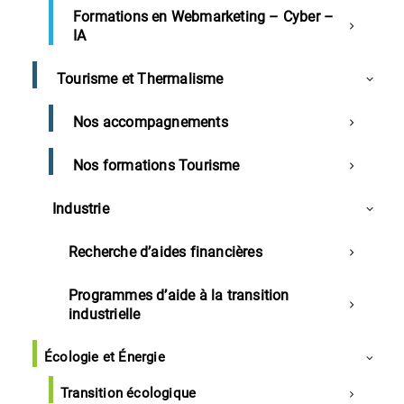
ou vous vous connectez pour la première fois. Rentrez
Formations en Webmarketing – Cyber –
votre mail pour obtenir le lien de configuration de votre mot
IA
de passe.
Tourisme et Thermalisme
Forgot Your Password?
Nos accompagnements
Enter your email address and we'll send you a link you can
use to pick a new password.
Nos formations Tourisme
Email
Industrie
Recherche d’aides financières
Programmes d’aide à la transition
industrielle
Écologie et Énergie
Tenez-vous au courant de nos dernières
Transition écologique