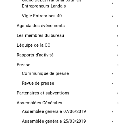
Grand Débat National pour les
Entrepreneurs Landais
Bénéficier d’un soutien lors du démarrage de mon
entreprise
Vigie Entreprises 40
Trouver des financements
Agenda des évènements
Les formalités
Les membres du bureau
Carte commerçant ambulant
L’équipe de la CCI
Carte agent immobilier
Rapports d’activité
Formalités internationales
Presse
Développer ses compétences
Communiqué de presse
Revue de presse
Agenda formations
Financer sa formation
Partenaires et subventions
Nos écoles : Campus Landes
Assemblées Générales
Assemblée générale 07/06/2019
CCI des Landes
Assemblée générale 25/03/2019
Les membres du bureau de la CCI des Landes