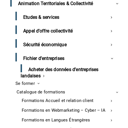
Animation Territoriales & Collectivité
ullamcorper at ultricies metus viverra. Pellentesque arcu mauris,
malesuada quis ornare accumsan, blandit sed diam. Nulla quam
Etudes & services
velit, vulputate eu pharetra nec, mattis ac neque.
Appel d’offre collectivité
Sous-titre de mon article
Sécurité économique
Lorem ipsum dolor sit amet, consectetur adipiscing elit. Nulla
quam velit, vulputate eu pharetra nec, mattis ac neque. Duis
Fichier d’entreprises
vulputate commodo lectus, ac blandit elit tincidunt id. Sed
rhoncus, tortor sed eleifend tristique, tortor mauris molestie elit,
Acheter des données d’entreprises
et lacinia ipsum quam nec dui. Quisque nec mauris sit amet elit
landaises
iaculis pretium sit amet quis magna. Aenean velit odio,
Se former
elementum in tempus ut, vehicula eu diam. Pellentesque rhoncus
aliquam mattis. Ut vulputate eros sed felis sodales nec vulputate
Catalogue de formations
justo hendrerit. Vivamus varius pretium ligula, a aliquam odio
Formations Accueil et relation client
euismod sit amet. Quisque laoreet sem sit amet orci
ullamcorper at ultricies metus viverra. Pellentesque arcu mauris,
Formations en Webmarketing – Cyber – IA
malesuada quis ornare accumsan, blandit sed diam. Nulla quam
Formations en Langues Étrangères
velit, vulputate eu pharetra nec, mattis ac neque.