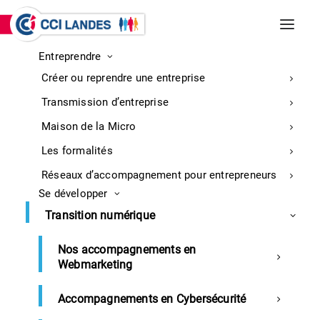
Entreprendre
INCENDIES DE BISCARROSSE ET
Créer ou reprendre une entreprise
PARENTIS-EN-BORN
Entreprises : retrouvez ici toutes les
Transmission d’entreprise
informations sur la mobilisation
En
Maison de la Micro
savoir
Les formalités
plus
Réseaux d’accompagnement pour entrepreneurs
Se développer
Accueil
Transition numérique
Communiqué de presse CCI France – vendredi 11
octobre 2024
Nos accompagnements en
Webmarketing
Accompagnements en Cybersécurité