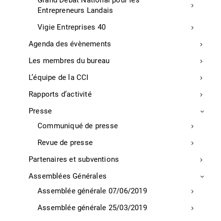
Grand Débat National pour les
Atelier créatif – Food Design
Entrepreneurs Landais
Atelier créatif – Tapas & Pintxos
Vigie Entreprises 40
Le Club Commerce
Agenda des évènements
Écologie et Responsabilité Environnementale & Sociétale
Les membres du bureau
Transition écologique
Transition énergétique
L’équipe de la CCI
Rapports d’activité
Réglementation, normes et financement
Presse
Document unique Restaurant
Communiqué de presse
Document unique Commerce
Revue de presse
Accessibilité Commerce
Partenaires et subventions
Réglementation pour les commerçants
Assemblées Générales
Réglementation tourisme
Assemblée générale 07/06/2019
Financement pour les commerçants
Assemblée générale 25/03/2019
Contrat d’Apprentissage