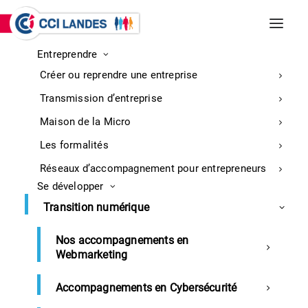
Entreprendre
INCENDIES DE BISCARROSSE ET
Créer ou reprendre une entreprise
PARENTIS-EN-BORN
Entreprises : retrouvez ici toutes les
Transmission d’entreprise
informations sur la mobilisation
En
Maison de la Micro
savoir
Les formalités
plus
Réseaux d’accompagnement pour entrepreneurs
Se développer
Accueil
Transition numérique
Signature d’une charte de coopération CCI France-
Intercommunalités de France sous le patronage du
Nos accompagnements en
Ministère de la Cohésion des territoires
Webmarketing
Accompagnements en Cybersécurité
Le rôle des CCI dans les territoires