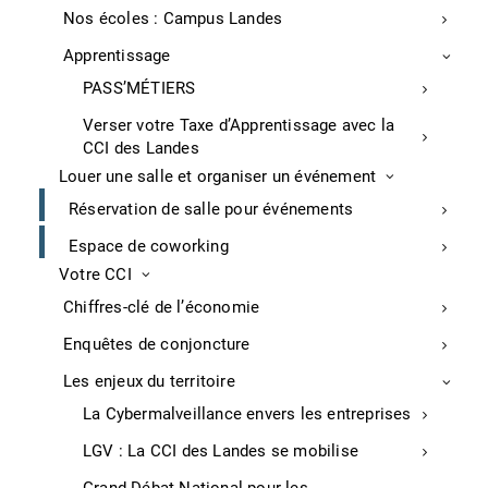
Classement hôtelier : nouvelles règles
Nos écoles : Campus Landes
Industrie
Apprentissage
Recherche d’aides financières
PASS’MÉTIERS
Programmes d’aide à la transition industrielle
Verser votre Taxe d’Apprentissage avec la
Transition numérique
CCI des Landes
Réseau d’affaires et opportunités
Louer une salle et organiser un événement
International
Réservation de salle pour événements
Formalités internationales
Espace de coworking
Prestation diverses
Votre CCI
Traductions
Chiffres-clé de l’économie
Commerce
Enquêtes de conjoncture
Aménagement du Point de vente
Les enjeux du territoire
Audit buraliste
La Cybermalveillance envers les entreprises
Optimisez votre carte
LGV : La CCI des Landes se mobilise
Permis d’exploitation restaurant et commerce