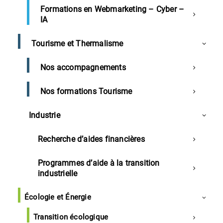
selon Joël Giraud, secrétaire d'état en
Formations en Webmarketing – Cyber –
IA
charge de la ruralité
Les CCI territoriales rencontrent régulièrement les
Tourisme et Thermalisme
exécutifs intercommunaux, afin d’échanger sur leurs
projets de développement économique et leur
Nos accompagnements
proposer un appui.
Nos formations Tourisme
Les
Industrie
Recherche d’aides financières
Programmes d’aide à la transition
industrielle
Écologie et Énergie
intercommunalités sont mobilisées dans le cadre de
la relance, à travers la signature de Contrats de
Transition écologique
Relance et de Transition Ecologique (CRTE) avec