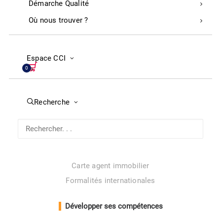
Démarche Qualité
Créer, entreprendre et transmettre
Où nous trouver ?
Créer une micro-entreprise
Créer son entreprise
Espace CCI
Reprendre une entreprise
0
Rejoindre un réseau d’entrepreneurs
Bénéficier d’un soutien lors du démarrage de mon
Recherche
entreprise
Trouver des financements
Les formalités
Carte commerçant ambulant
Carte agent immobilier
Formalités internationales
Développer ses compétences