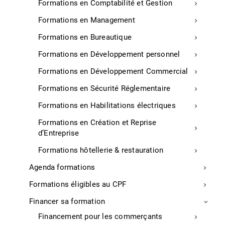
Formations en Comptabilité et Gestion
Formations en Management
Formations en Bureautique
Nos prestations de services
Formations en Développement personnel
Numérique
Formations en Développement Commercial
Signature électronique Chambersign
Formations en Sécurité Réglementaire
Diagnostic numérique TPE
Formations en Habilitations électriques
Diagnostic Numérique Commerce
Formations en Création et Reprise
Services
d’Entreprise
Service à la personne
Formations hôtellerie & restauration
Service à l’entreprise
Agenda formations
Tourisme et Thermalisme
Formations éligibles au CPF
La situation touristique dans les Landes : données et
analyse
Financer sa formation
Prestation d’accompagnement
Financement pour les commerçants