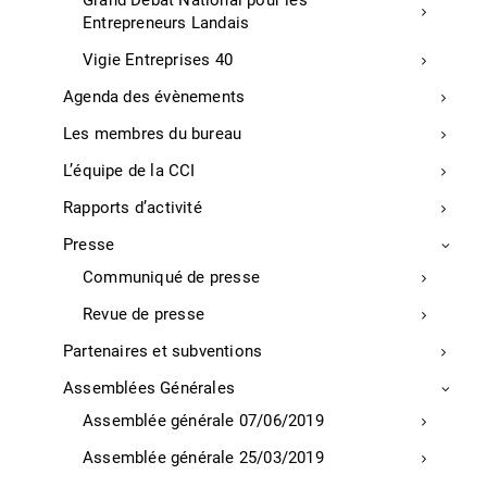
Grand Débat National pour les
Entrepreneurs Landais
Tourisme
Vigie Entreprises 40
Agenda des évènements
Marque Qualité Tourisme dans les Landes
Les membres du bureau
Dans Les Landes, le comité départemental de
L’équipe de la CCI
tourisme a remis la marque Qualité Tourisme à 10
nouveaux lauréats (3 écoles de surf, un surf camp
Rapports d’activité
nature, un centre nautique, une école de pirogue, 3
Presse
lieux de visites et un lieu de tourisme gourmand).
Communiqué de presse
Echos Judiciaires Girondins, P.43, vendredi 11 juin
2021
Revue de presse
Partenaires et subventions
Région
Assemblées Générales
Assemblée générale 07/06/2019
Assemblée générale 25/03/2019
Récompense