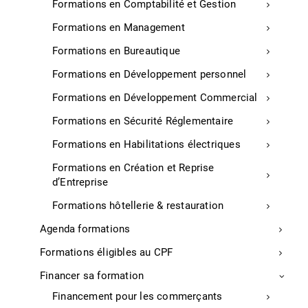
Formations en Comptabilité et Gestion
commun de « Designer concepteur industriel ». Le
projet est né « d’une volonté commune de consolider
Formations en Management
un partenariat qui unit depuis de nombreuses années
les CCI des Landes et de Bayonne Pays Basque ainsi
Formations en Bureautique
que leurs écoles Estia et ESDL », est-il souligné. La
Formations en Développement personnel
formation accueillera principalement les étudiants en
présentiel à Bidart la 1re année, puis à Mont de
Formations en Développement Commercial
Marsan pour les 2e et 3e années, ainsi que des
Formations en Sécurité Réglementaire
enseignements en classe connectée afin de rendre la
formation accessible quel que soit le lieu de
Formations en Habilitations électriques
résidence. 20 candidats sont attendus pour la rentrée
Formations en Création et Reprise
prochaine.
d’Entreprise
APS, vendredi 11 juin 2021
Formations hôtellerie & restauration
Agenda formations
Entreprises
Formations éligibles au CPF
Europlasma rachète Tarbes Industry
Financer sa formation
Financement pour les commerçants
Le groupe lando-girondin, Europlasma (solutions de