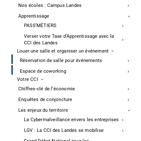
dépollution par la torche à plasma) rachète à 100%
Nos écoles : Campus Landes
Tarbes Industry (forge capable de produire des corps
Apprentissage
creux de grandes dimensions. Europlasma compte
diversifier les activités de Tarbes Industry avec la
PASS’MÉTIERS
production et de transformation en produits finis
Verser votre Taxe d’Apprentissage avec la
d’aluminium et aluminium-composite. Dix millions
CCI des Landes
d’euros y seront investis sur 4 ans.
Louer une salle et organiser un événement
Echos Judiciaires Girondins, P.43, vendredi 11 juin
Réservation de salle pour événements
2021
Espace de coworking
Village artisanal à St-Geours-de-Maremne
Votre CCI
Chiffres-clé de l’économie
A Saint-Geours-de-Maremne, parc d’activités
Atlantisud, la technopole Domolandes va créer un
Enquêtes de conjoncture
village artisanal avec 4 entreprises : Isoland
Les enjeux du territoire
(isolation), Cauros (ingénierie et aménagement),
Alliance Pro Carrelage (carrelage et revêtements sols
La Cybermalveillance envers les entreprises
et murs) et Hervé Menuisier.
LGV : La CCI des Landes se mobilise
APS, P.6, vendredi 11 juin 2021