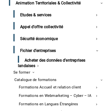
Foie Gras) invitent l’ensemble des entreprises de l’aval
Animation Territoriales & Collectivité
concernées par l’épisode d’influenza aviaire à se
réunir, afin d’expliciter les mesures d’aides publiques à
Etudes & services
la filière et d’échanger sur leurs mises en place.
Appel d’offre collectivité
Communiqué de presse du 17 juin 2021
Sécurité économique
Landes
Fichier d’entreprises
Acheter des données d’entreprises
landaises
Enseignement supérieur
Se former
Accord entre l’ESDL et l’Estia pour un
Catalogue de formations
Bachelor commun
Formations Accueil et relation client
Formations en Webmarketing – Cyber – IA
L’Ecole Supérieure de Design des Landes (ESDL) et
l’école d’ingénieurs Estia ont signé une convention de
Formations en Langues Étrangères
partenariat dans l’objectif de créer un Bachelor