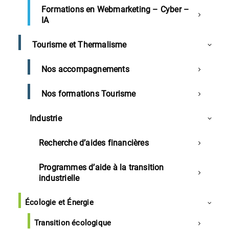
Formations en Webmarketing – Cyber –
IA
CCI des Landes
Tourisme et Thermalisme
Influenza Aviaire : où en sommes-nous ?
Nos accompagnements
Landes
Nos formations Tourisme
Accord entre l’ESDL et l’Estia pour un Bachelor
commun
Industrie
Europlasma rachète Tarbes Industry
Village artisanal à St-Geours-de-Maremne
Recherche d’aides financières
Marque Qualité Tourisme dans les Landes
Programmes d’aide à la transition
industrielle
Région
Écologie et Énergie
Lauréats de Blue Ocean Awards en région
Régions exclues du plan de sortie de crise
Transition écologique