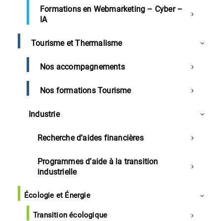
Les Landes, moteur de votre développement
Formations en Webmarketing – Cyber –
IA
Tourisme et Thermalisme
Nos accompagnements
Nos formations Tourisme
Accueil
Développer votre business
Industrie
Recherche d’aides financières
Description générale
Programmes d’aide à la transition
Notre offre
industrielle
Les + de notre offre
Écologie et Énergie
Transition écologique