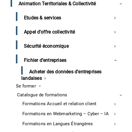
Animation Territoriales & Collectivité
investisseurs, repreneurs…
Vous faciliter la levée de fonds et vous apporter
Etudes & services
les solutions de financement les plus adaptées à
votre stratégie de croissance : capital-
Appel d’offre collectivité
investissement, amorçage, LBO…
Accélérer votre recherche d’immobilier
Sécurité économique
d’entreprise et solliciter les subventions à
l’implantation correspondantes
Fichier d’entreprises
Acheter des données d’entreprises
landaises
Se former
Les + de l'offre "Prospection & Business
Catalogue de formations
Development"
Formations Accueil et relation client
Formations en Webmarketing – Cyber – IA
Prospection de nouveaux clients et sourcing de
Formations en Langues Étrangères
fournisseurs innovants