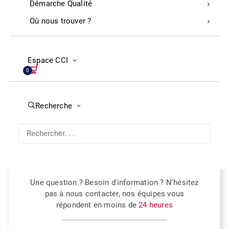
Démarche Qualité
Où nous trouver ?
Privé : Aménagement du Point de vente
Espace CCI
0
Nous contacter
Recherche
DUSSIN Pascal
Animation territoriale et informations
économiques
Une question ? Besoin d'information ? N'hésitez
pas à nous contacter, nos équipes vous
répondent en moins de
24 heures