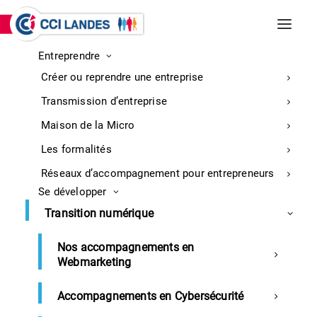
Entreprendre
INCENDIES DE BISCARROSSE ET
Créer ou reprendre une entreprise
PARENTIS-EN-BORN
Entreprises : retrouvez ici toutes les
Transmission d’entreprise
informations sur la mobilisation
En
Maison de la Micro
savoir
Les formalités
plus
Réseaux d’accompagnement pour entrepreneurs
Se développer
Transition numérique
Nos accompagnements en
Webmarketing
Développer votre business
Accompagnements en Cybersécurité