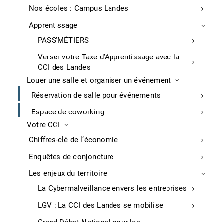
Nos écoles : Campus Landes
Apprentissage
Services associés
PASS’MÉTIERS
Verser votre Taxe d’Apprentissage avec la
Créer son entreprise
CCI des Landes
Vous lancer à votre compte vous semble une belle
Louer une salle et organiser un événement
alternative à une fin de contrat programmée ou à
une recherche d’emploi ?
Réservation de salle pour événements
Espace de coworking
Votre CCI
Chiffres-clé de l’économie
Développer votre business
Enquêtes de conjoncture
Les enjeux du territoire
Prix
La Cybermalveillance envers les entreprises
LGV : La CCI des Landes se mobilise