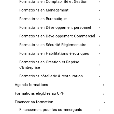
Formations en Comptabilité et Gestion
Accès à des dizaines de milliers d’offres de
partenariats de la Commission européenne
Formations en Management
Renforcement du haut de bilan par des solutions
Formations en Bureautique
simples d’apport de fonds propres
Formations en Développement personnel
Sollicitation directe des fonds d’investissements,
Formations en Développement Commercial
préparation et appui de votre dossier
Formations en Sécurité Réglementaire
Identification de cibles d’acquisition pour votre
croissance externe (France, UE, USA)
Formations en Habilitations électriques
Formations en Création et Reprise
d’Entreprise
Formations hôtellerie & restauration
Agenda formations
Formations éligibles au CPF
Pour en savoir plus sur notre
Contactez-
offre
nous
Financer sa formation
Financement pour les commerçants