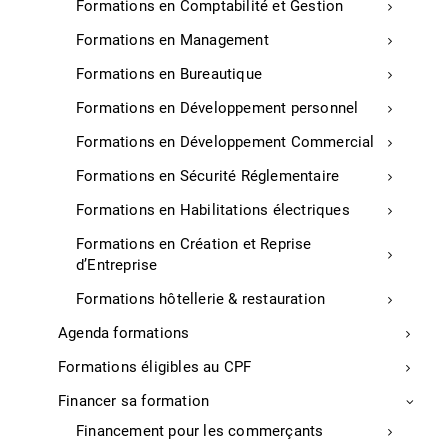
Formations en Comptabilité et Gestion
CATÉGORIE REPRISE D’ENTREPRISE : épicerie « La
Formations en Management
Grande Epicerie », Eugénie-les-Bains.
Formations en Bureautique
CATÉGORIE E-COMMERCE : décoration murale
« Hexoa », Capbreton.
Formations en Développement personnel
CATÉGORIE DÉVELOPPEMENT DURABLE : produits à
Formations en Développement Commercial
base de plantes « La Plante de Maylis », Maylis.
Formations en Sécurité Réglementaire
CATÉGORIE CROISSANCE ET DÉVELOPPEMENT :
boucherie « Villenave », Soorts Hossegor.
Formations en Habilitations électriques
CATÉGORIE UNIONS COMMERCIALES : le « Loto de
Formations en Création et Reprise
Noël » de l’association des commerçants et artisans
d’Entreprise
de Soustons, ACAS.
Formations hôtellerie & restauration
Agenda formations
Formations éligibles au CPF
Financer sa formation
Financement pour les commerçants