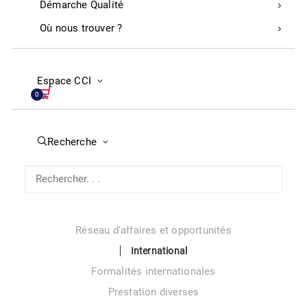
Démarche Qualité
Service à la personne
Où nous trouver ?
Service à l’entreprise
Tourisme et Thermalisme
La situation touristique dans les Landes : données et
Espace CCI
analyse
0
Prestation d’accompagnement
Classement hôtelier : nouvelles règles
Recherche
Industrie
Recherche d’aides financières
Programmes d’aide à la transition industrielle
Transition numérique
Réseau d’affaires et opportunités
International
Formalités internationales
Prestation diverses