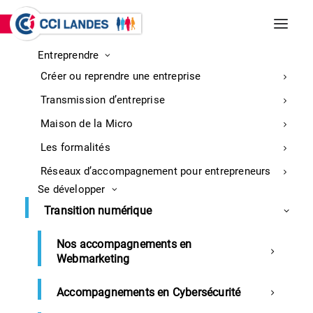
Entreprendre
INCENDIES DE BISCARROSSE ET
Créer ou reprendre une entreprise
PARENTIS-EN-BORN
Entreprises : retrouvez ici toutes les
Transmission d’entreprise
informations sur la mobilisation
En
Maison de la Micro
savoir
Les formalités
plus
Réseaux d’accompagnement pour entrepreneurs
Se développer
Transition numérique
Nos accompagnements en
Webmarketing
Trophée des commerçants
Accompagnements en Cybersécurité