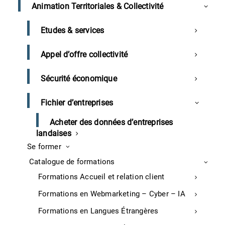
Animation Territoriales & Collectivité
A l’issue du jury, une conférence de presse est
organisée, permettant de lancer officiellement
Etudes & services
l’opération et la liste des nominés
La soirée de remise des trophées, où les lauréats
Appel d’offre collectivité
sont dévoilés
Sécurité économique
Comment poser sa candidature ?
Fichier d’entreprises
Prendre contact avec le service commerce de la CCI
Acheter des données d’entreprises
des Landes.
landaises
Se former
Palmarès 2017 :
Catalogue de formations
Formations Accueil et relation client
CATÉGORIE AMÉNAGEMENT DU POINT DE VENTE :
Formations en Webmarketing – Cyber – IA
charcuterie « Barucq », Habas.
CATÉGORIE JEUNE ENTREPRISE : magasin bio « Chez
Formations en Langues Étrangères
Flo Bio », Aire-sur-l’Adour.