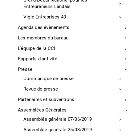
Grand Débat National pour les
Entrepreneurs Landais
études de cas
Vigie Entreprises 40
simulations
Agenda des évènements
TARIFS (intra entreprise) :
Les membres du bureau
A partir de 2450€
L’équipe de la CCI
MODALITES D’EVALUATION :
Rapports d’activité
Simulation d’un scénario de vente
consultative
Presse
Communiqué de presse
QCM final
Revue de presse
ACCESSIBILITE :
Partenaires et subventions
locaux accessibles aux personnes à mobilité
réduite. Nous vous invitons à nous faire part de
Assemblées Générales
vos besoins spécifiques avant le début de la
Assemblée générale 07/06/2019
formation si vous êtes en situation de handicap.
Nous nous efforcerons d’y répondre au mieux.
Assemblée générale 25/03/2019