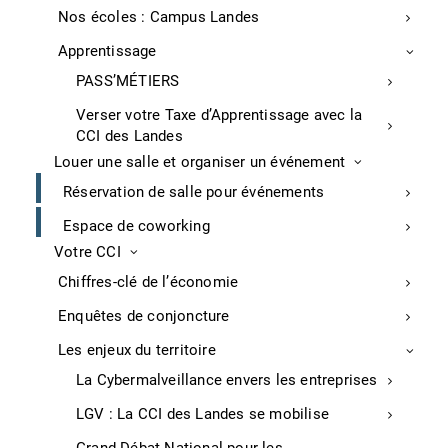
Nos écoles : Campus Landes
Maîtrise des techniques de vente
consultative
Apprentissage
PASS’MÉTIERS
Capacité à conclure des ventes complexe
Verser votre Taxe d’Apprentissage avec la
CCI des Landes
Informations pratiques
Louer une salle et organiser un événement
Réservation de salle pour événements
PRE-REQUIS :
Espace de coworking
Aucun
Votre CCI
Délai d’accès :
Chiffres-clé de l’économie
72 heures
Enquêtes de conjoncture
DUREE :
Les enjeux du territoire
2 jour (14 heures)
La Cybermalveillance envers les entreprises
METHODES MOBILISEE :
LGV : La CCI des Landes se mobilise
Ateliers pratiques