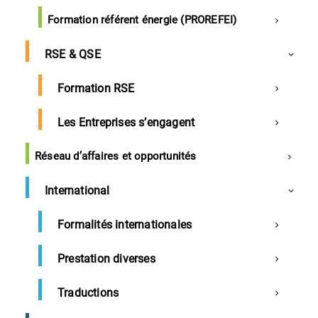
Formation référent énergie (PROREFEI)
RSE & QSE
Formation RSE
Les Entreprises s’engagent
Réseau d’affaires et opportunités
Techniques de vente avancée et vente
International
consultative
Formalités internationales
Référence
devco8
Prestation diverses
Durée
2 Jours
2450€ Nets de taxes
Traductions
Prix