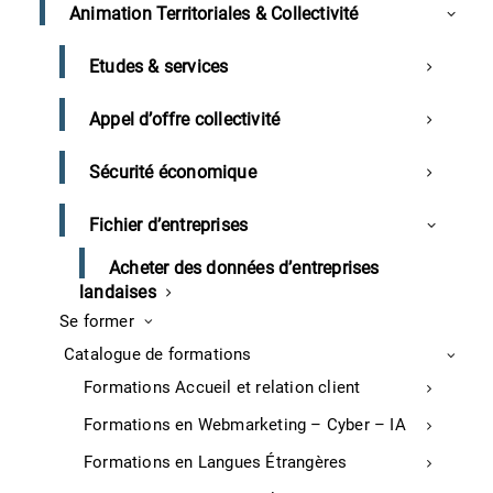
Animation Territoriales & Collectivité
Tarif en intra : 2 450€ Nets de taxes
Délai d’accès : 72h
Etudes & services
Pré-requis : Aucun
Appel d’offre collectivité
Sécurité économique
Demander un devis
Fichier d’entreprises
Partagez cette formation
Acheter des données d’entreprises
landaises
Se former
Catalogue de formations
Formations Accueil et relation client
Formations en Webmarketing – Cyber – IA
Les cycles de vente deviennent de plus en plus
complexes, nécessitant une compréhension
Formations en Langues Étrangères
approfondie des besoins clients et une capacité