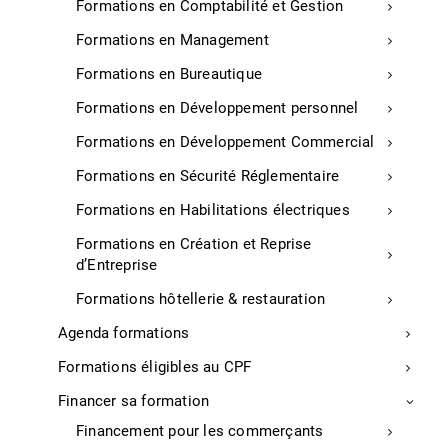
à proposer des solutions sur mesure.
Formations en Comptabilité et Gestion
La formation « Techniques de vente avancée et
Formations en Management
vente consultative » permet d’acquérir des
compétences pour structurer des offres
Formations en Bureautique
pertinentes, engager efficacement les clients et
Formations en Développement personnel
conclure des accords avantageux
Formations en Développement Commercial
Pourquoi choisir cette formation ?
Formations en Sécurité Réglementaire
Formations en Habilitations électriques
OBJECTIFS :
Formations en Création et Reprise
Maîtriser les techniques de vente avancée pour
d’Entreprise
répondre aux attentes spécifiques des clients
Formations hôtellerie & restauration
APTITUDES :
Agenda formations
Comprendre et analyser les besoins clients.
Formations éligibles au CPF
Construire des propositions de valeur
Financer sa formation
adaptées
Financement pour les commerçants
COMPETENCES DEVELOPPEES :