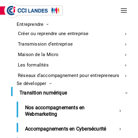
Entreprendre
INCENDIES DE BISCARROSSE ET
Créer ou reprendre une entreprise
PARENTIS-EN-BORN
Entreprises : retrouvez ici toutes les
Transmission d’entreprise
informations sur la mobilisation
En
Maison de la Micro
savoir
Les formalités
plus
Réseaux d’accompagnement pour entrepreneurs
Se développer
Transition numérique
Développement commercial
Formation continue
Nos accompagnements en
Techniques de vente avancée
Webmarketing
et vente consultative
Accompagnements en Cybersécurité