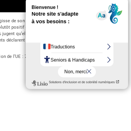
’agisse de son rôle en matière sanitaire ou concernant les
utôt positif de l’action de l’UE pour aider les entreprises
% jugent qu’elle agit dans le bon sens, même s’ils
nts déclarent qu’ils trouvent l’Union européenne
ion de l’UE : 76% en tout contre 68% pour les entreprises