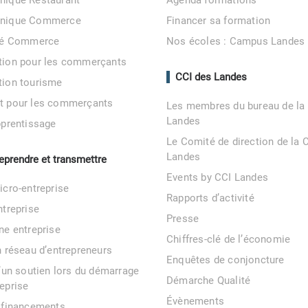
nique Restaurant
Agenda formations
unique Commerce
Financer sa formation
ité Commerce
Nos écoles : Campus Landes
tion pour les commerçants
CCI des Landes
tion tourisme
t pour les commerçants
Les membres du bureau de la
Landes
pprentissage
Le Comité de direction de la 
Landes
reprendre et transmettre
Events by CCI Landes
icro-entreprise
Rapports d’activité
ntreprise
Presse
ne entreprise
Chiffres-clé de l’économie
n réseau d’entrepreneurs
Enquêtes de conjoncture
d’un soutien lors du démarrage
Démarche Qualité
eprise
Évènements
 financements