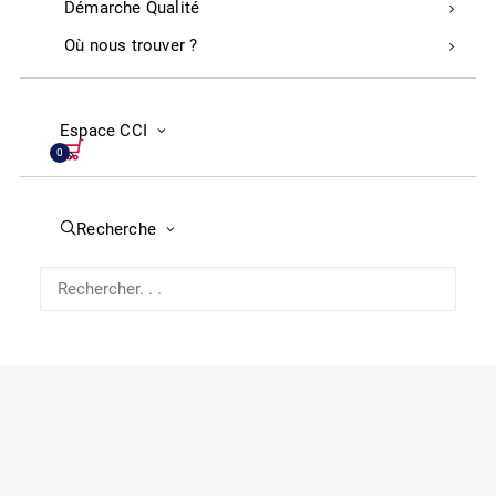
Démarche Qualité
Restez connectés
Où nous trouver ?
Linkedin
Instagram
Facebook
Youtube
CCI des Landes
Espace CCI
0
293 Avenue du Maréchal Foch
40000 Mont de Marsan
Recherche
05 58 05 44 50
Votre avis nous importe !
Le service qualité de la Chambre de Commerce et
d’Industrie des Landes vous invite à donner votre avis sur
votre expérience avec la CCI.