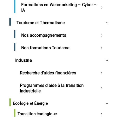
Formations en Webmarketing – Cyber –
IA
Tourisme et Thermalisme
Nos accompagnements
×
Nos formations Tourisme
Industrie
Nos prestations de services
Demande de devis
Recherche d’aides financières
Numérique
Demander un devis pour :
Signature électronique Chambersign
Programmes d’aide à la transition
ROBOTBOOST
industrielle
Diagnostic numérique TPE
Diagnostic Numérique Commerce
Écologie et Énergie
Nom et Prénom
Services
Transition écologique
Service à la personne