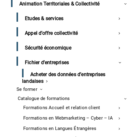
Animation Territoriales & Collectivité
Commerce
Aménagement du Point de vente
Etudes & services
Audit buraliste
Optimisez votre carte
Appel d’offre collectivité
J’ai lu et j’accepte les politiques
Permis d’exploitation restaurant et commerce
de confidentialité.
Sécurité économique
Voir la politique de confidentialité
Atelier créatif – Food Design
Atelier créatif – Tapas & Pintxos
Fichier d’entreprises
Le Club Commerce
Acheter des données d’entreprises
Écologie et Responsabilité Environnementale & Sociétale
landaises
Transition écologique
Se former
Transition énergétique
Catalogue de formations
Formations Accueil et relation client
Réglementation, normes et financement
Formations en Webmarketing – Cyber – IA
Document unique Restaurant
Formations en Langues Étrangères
Document unique Commerce