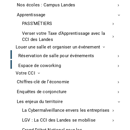
Nos écoles : Campus Landes
Carte commerçant ambulant
Carte agent immobilier
Apprentissage
Formalités internationales
PASS’MÉTIERS
Verser votre Taxe d’Apprentissage avec la
Développer ses compétences
CCI des Landes
Louer une salle et organiser un événement
Agenda formations
Réservation de salle pour événements
Financer sa formation
Espace de coworking
Nos écoles : Campus Landes
Votre CCI
Chiffres-clé de l’économie
CCI des Landes
Enquêtes de conjoncture
Les membres du bureau de la CCI des Landes
Les enjeux du territoire
Le Comité de direction de la CCI des Landes
La Cybermalveillance envers les entreprises
Events by CCI Landes
LGV : La CCI des Landes se mobilise
Rapports d’activité
Presse