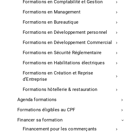
Formations en Comptabilité et Gestion
Accessibilité Commerce
Formations en Management
Réglementation pour les commerçants
Formations en Bureautique
Réglementation tourisme
Formations en Développement personnel
Financement pour les commerçants
Contrat d’Apprentissage
Formations en Développement Commercial
Formations en Sécurité Réglementaire
Créer, entreprendre et transmettre
Formations en Habilitations électriques
Créer une micro-entreprise
Formations en Création et Reprise
d’Entreprise
Créer son entreprise
Reprendre une entreprise
Formations hôtellerie & restauration
Rejoindre un réseau d’entrepreneurs
Agenda formations
Bénéficier d’un soutien lors du démarrage de mon
Formations éligibles au CPF
entreprise
Financer sa formation
Trouver des financements
Financement pour les commerçants
Les formalités