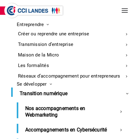
Entreprendre
INCENDIES DE BISCARROSSE ET
Créer ou reprendre une entreprise
PARENTIS-EN-BORN
Entreprises : retrouvez ici toutes les
Transmission d’entreprise
informations sur la mobilisation
En
Maison de la Micro
savoir
Les formalités
plus
Réseaux d’accompagnement pour entrepreneurs
Se développer
Transition numérique
Tenez-vous au courant de nos dernières
actualités et évènements
Nos accompagnements en
Webmarketing
Accompagnements en Cybersécurité