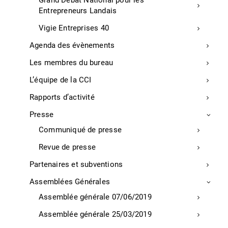
Grand Débat National pour les
Entrepreneurs Landais
Chiffres-clé de l’économie
Vigie Entreprises 40
Enquêtes de conjoncture
Agenda des évènements
Démarche Qualité
Évènements
Les membres du bureau
Réservez votre salle de séminaire, coworking ou événement
L’équipe de la CCI
dans les Landes
Rapports d’activité
Assemblées générales
Presse
Partenaires et subventions
Communiqué de presse
Les enjeux du territoire
Revue de presse
Où nous trouver ?
Partenaires et subventions
Collectivités
Assemblées Générales
ACTE
Assemblée générale 07/06/2019
Etude Pivadis
Assemblée générale 25/03/2019