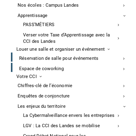
Nos écoles : Campus Landes
Utiliser les fonctionnalités clés d’un CRM.
Apprentissage
COMPETENCES DEVELOPPEES :
PASS’MÉTIERS
Capacité à configurer un CRM (HubSpot,
Verser votre Taxe d’Apprentissage avec la
Salesforce) adapté aux besoins
CCI des Landes
Suivi et automatisation des processus
Louer une salle et organiser un événement
commerciaux
Réservation de salle pour événements
Espace de coworking
Informations pratiques
Votre CCI
Chiffres-clé de l’économie
PRE-REQUIS :
Enquêtes de conjoncture
Aucun
Les enjeux du territoire
Délai d’accès :
La Cybermalveillance envers les entreprises
72 heures
LGV : La CCI des Landes se mobilise
DUREE :