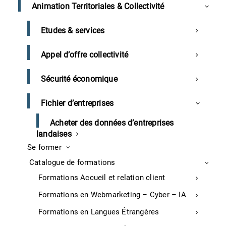
Animation Territoriales & Collectivité
Tarif en intra : 1 225€ Nets de taxes
Délai d’accès : 72h
Etudes & services
Pré-requis : Aucun
Appel d’offre collectivité
Sécurité économique
Demander un devis
Fichier d’entreprises
Partagez cette formation
Acheter des données d’entreprises
landaises
Se former
Catalogue de formations
Formations Accueil et relation client
Formations en Webmarketing – Cyber – IA
De nombreuses TPE et PME gèrent encore leurs
relations clients de manière informelle, ce qui
Formations en Langues Étrangères
conduit à une perte d’informations, une