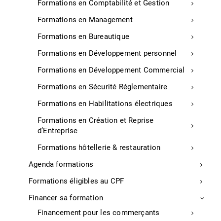
communication inefficace et une opportunité
Formations en Comptabilité et Gestion
manquée de fidélisation.
Formations en Management
La formation « Introduction aux outils de CRM
pour les TPE/PME » offre une initiation aux
Formations en Bureautique
systèmes de gestion de la relation client,
Formations en Développement personnel
permettant de centraliser les données,
d’automatiser certaines tâches et d’améliorer la
Formations en Développement Commercial
qualité des interactions avec les clients. Cette
Formations en Sécurité Réglementaire
structuration favorise une meilleure organisation
et une croissance durable.
Formations en Habilitations électriques
Formations en Création et Reprise
Pourquoi choisir cette formation ?
d’Entreprise
Formations hôtellerie & restauration
OBJECTIFS :
Agenda formations
Comprendre l’utilité des logiciels de CRM pour la
gestion de la relation client.
Formations éligibles au CPF
APTITUDES :
Financer sa formation
Financement pour les commerçants
Centraliser et organiser les données clients.