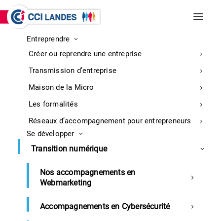
Entreprendre
INCENDIES DE BISCARROSSE ET
Créer ou reprendre une entreprise
PARENTIS-EN-BORN
Entreprises : retrouvez ici toutes les
Transmission d’entreprise
informations sur la mobilisation
En
Maison de la Micro
savoir
Les formalités
plus
Réseaux d’accompagnement pour entrepreneurs
Se développer
Transition numérique
Développement commercial
Formation continue
Nos accompagnements en
Introduction aux outils de CRM
Webmarketing
pour les TPE/PME
Accompagnements en Cybersécurité