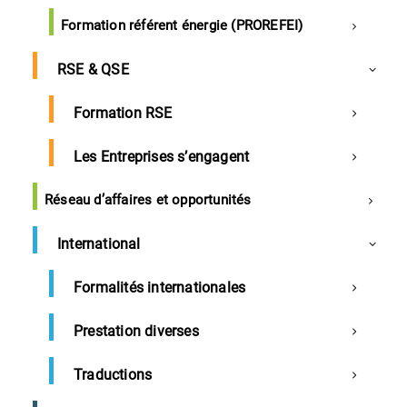
Formation référent énergie (PROREFEI)
RSE & QSE
Formation RSE
Les Entreprises s’engagent
Réseau d’affaires et opportunités
Introduction aux outils de CRM pour
International
les TPE/PME
Formalités internationales
Référence
devco3
Prestation diverses
Durée
1 Jour
1225€ Nets de taxes
Traductions
Prix