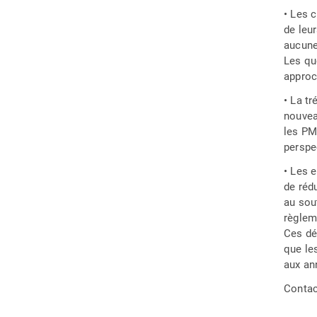
• Les 
de leur
aucune 
Les qu
approc
• La t
nouvea
les PM
perspe
• Les e
de réd
au sou
règlem
Ces dé
que le
aux an
Contac