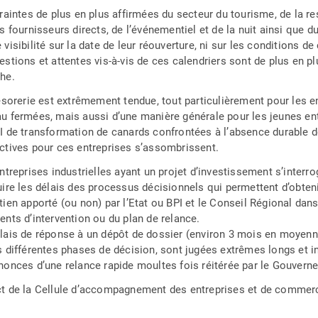
craintes de plus en plus affirmées du secteur du tourisme, de la re
s fournisseurs directs, de l’événementiel et de la nuit ainsi que d
visibilité sur la date de leur réouverture, ni sur les conditions de
estions et attentes vis-à-vis de ces calendriers sont de plus en p
he.
résorerie est extrêmement tendue, tout particulièrement pour les e
u fermées, mais aussi d’une manière générale pour les jeunes ent
I de transformation de canards confrontées à l’absence durable d
ctives pour ces entreprises s’assombrissent.
ntreprises industrielles ayant un projet d’investissement s’interr
uire les délais des processus décisionnels qui permettent d’obte
tien apporté (ou non) par l’Etat ou BPI et le Conseil Régional dans
ents d’intervention ou du plan de relance.
lais de réponse à un dépôt de dossier (environ 3 mois en moyenne)
s différentes phases de décision, sont jugées extrêmes longs et i
nonces d’une relance rapide moultes fois réitérée par le Gouvern
t de la Cellule d’accompagnement des entreprises et de commerc