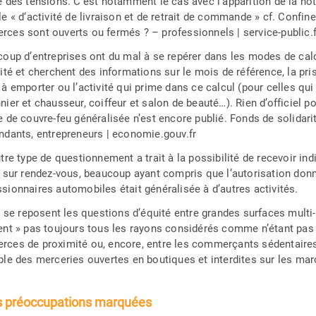
e des tensions. C’est notamment le cas avec l’apparition de la noti
le « d‘activité de livraison et de retrait de commande » cf. Confin
ces sont ouverts ou fermés ? – professionnels | service-public.fr 
coup d’entreprises ont du mal à se repérer dans les modes de cal
rité et cherchent des informations sur le mois de référence, la p
 à emporter ou l’activité qui prime dans ce calcul (pour celles qui
ier et chausseur, coiffeur et salon de beauté…). Rien d’officiel p
e de couvre-feu généralisée n’est encore publié. Fonds de solidarit
ndants, entrepreneurs | economie.gouv.fr
utre type de questionnement a trait à la possibilité de recevoir in
s sur rendez-vous, beaucoup ayant compris que l’autorisation don
sionnaires automobiles était généralisée à d’autres activités.
, se reposent les questions d’équité entre grandes surfaces multi-
ent » pas toujours tous les rayons considérés comme n’étant pas 
ces de proximité ou, encore, entre les commerçants sédentaires 
ple des merceries ouvertes en boutiques et interdites sur les mar
s préoccupations marquées