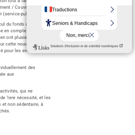
on tout à fait
ement / Couvre-feu : quels
(service-public.fr)
cul du fonds de
rise en compte ou pas des
 en ont plusieurs
our cette nouvelle
é pour les entreprises,
dividuellement des
née aux
activités, qui ne
de 1ere nécessité, et les
et non sédentaire, à
chés.