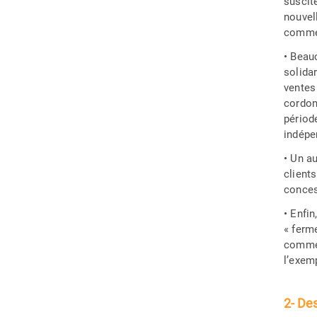
suscit
nouvel
commer
• Beau
solida
ventes
cordonn
périod
indépe
• Un a
client
conces
• Enfin
« ferm
commer
l’exem
2- De