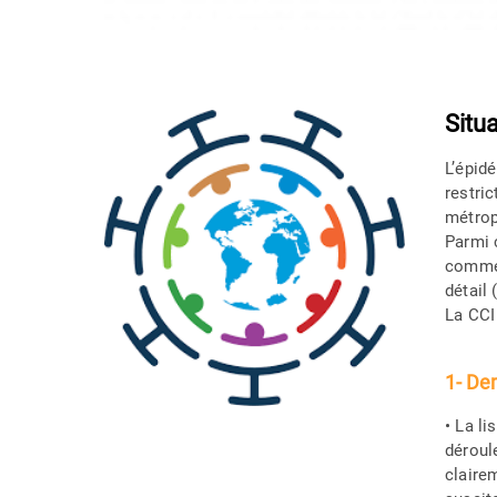
Situ
L’épid
restri
métrop
Parmi 
commer
détail 
La CCI
1- De
• La li
déroul
clairem