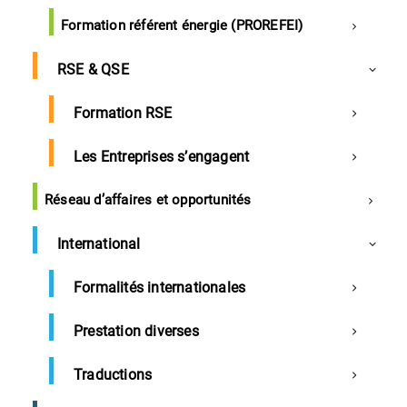
France
Formation référent énergie (PROREFEI)
La consigne sur emballages revient en GMS
RSE & QSE
Loi Egalim2 en discussion à l'Assemblée
Formation RSE
Les Entreprises s’engagent
Landes
Réseau d’affaires et opportunités
International
Entreprises
Formalités internationales
Aqualande fête ses 40 ans
Prestation diverses
Dans les Landes, Aqualande (aquaculture, 110 millions
Traductions
d’euros de CA annuel, plus de 1.000 collaborateurs)
fête ses 40 ans. Société fondée en 1981 par 8