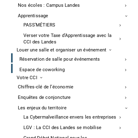
Nos écoles : Campus Landes
secteur Capbreton-Hossegor. Ce transfert s’ajouterait
à ceux de plusieurs entreprises du Pays basque vers le
Apprentissage
département voisin, faute de trouver le foncier
PASS’MÉTIERS
nécessaire à leur développement, telles que Mecadaq
(de Biarritz à Tarnos) ou encore Patatam (de Bayonne
Verser votre Taxe d’Apprentissage avec la
à Hastingues.
CCI des Landes
Louer une salle et organiser un événement
APS, 01/09/2021
Réservation de salle pour événements
Commerce
Espace de coworking
Votre CCI
Pass et centres commerciaux dans les
Chiffres-clé de l’économie
Landes
Enquêtes de conjoncture
A Saint-Paul-lès-Dax, le centre commercial le Grand
Les enjeux du territoire
Mail et à Saint-Pierre-du-Mont, le Grand Moun doivent
La Cybermalveillance envers les entreprises
maintenir le contrôle du pass sanitaire jusqu’au 15
septembre minuit suite à un arrêté de la préfecture
LGV : La CCI des Landes se mobilise
publié le 31 août.