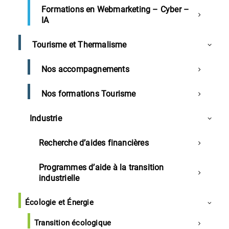
Sommaire
Formations en Webmarketing – Cyber –
IA
Landes
Tourisme et Thermalisme
Aqualande fête ses 40 ans
Nos accompagnements
Le mini kiwi Négri mis en avant par Primland
Nos formations Tourisme
Ce spécialiste basque des enceintes pourrait
déménager dans les Landes
Industrie
Pass et centres commerciaux dans les Landes
Recherche d’aides financières
Région
Programmes d’aide à la transition
Optimisme vigilant pour l'économie néo-aquitaine
industrielle
Absentéisme en hausse en Nouvelle-Aquitaine
Écologie et Énergie
Eiffage en passe d’être seul maître à bord de
l’autoroute A65 Langon-Pau
Transition écologique