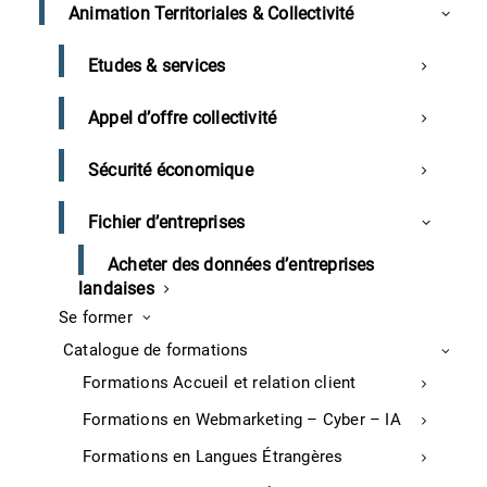
Animation Territoriales & Collectivité
pionniers de l’aquaculture des truites qui se sont
lancés dans l’aventure grâce au développement des
granulés alimentaires pour la pisciculture et se sont
Etudes & services
appuyés sur les ressources des rivières résurgentes et
de leurs eaux douces pour développer leur activité. 40
Appel d’offre collectivité
ans plus tard, cette même coopérative regroupe une
dizaine de pisciculteurs qui espèrent continuer à
Sécurité économique
investir 8 à 9 millions d’euros chaque année.
Sud Ouest
, P.10-11, 02/09/2021
Fichier d’entreprises
Le mini kiwi Négri mis en avant par
Acheter des données d’entreprises
Primland
landaises
Se former
Si l’arbre fruitier du mini kiwi ou nergi, existe depuis
Catalogue de formations
plus de 5 000 ans, ce n’est que depuis le début des
Formations Accueil et relation client
années 2000 qu’on le trouve en Europe et c’est la
société Primland qui en a l’exclusivité sur le territoire
Formations en Webmarketing – Cyber – IA
européen. Ce n’est qu’en 2015, après 10 ans de culture,
Formations en Langues Étrangères
que « les premières récoltes significatives »
apparaissent chez la trentaine de producteurs du mini