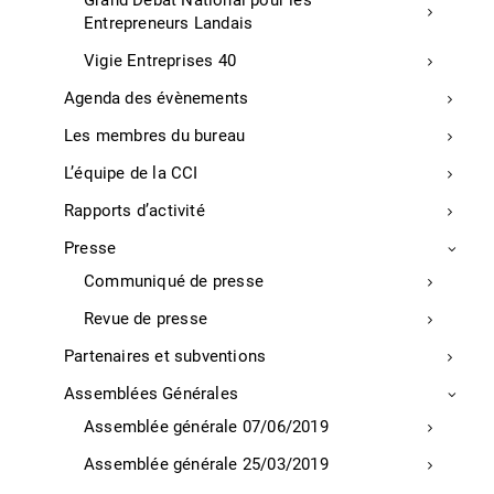
Grand Débat National pour les
Sud Ouest, P.31, 02/09/2021
Entrepreneurs Landais
Vigie Entreprises 40
Région
Agenda des évènements
Les membres du bureau
L’équipe de la CCI
Economie
Rapports d’activité
Presse
Optimisme vigilant pour l’économie néo-
aquitaine
Communiqué de presse
Revue de presse
En Nouvelle-Aquitaine, Jean-François Clédel, président
de la CCI régionale, fait le point sur la situation
Partenaires et subventions
économique, présentant un certain optimisme. Il reste
Assemblées Générales
cependant vigilant. Il approuve les annonces du
gouvernement qui adapte ses mesures d’aides. Il note
Assemblée générale 07/06/2019
une reprise dans la construction. Mais le recrutement
Assemblée générale 25/03/2019
et l’approvisionnement en matières premières posent