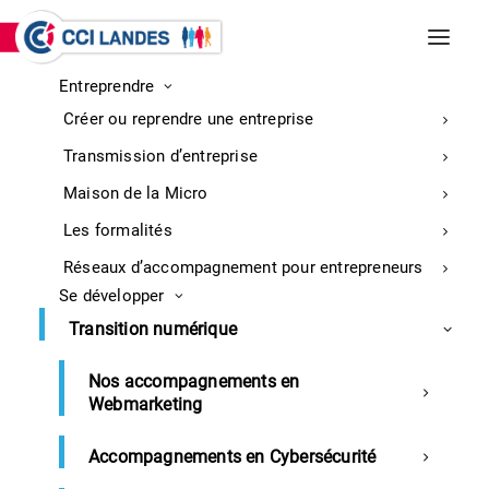
Entreprendre
INCENDIES DE BISCARROSSE ET
Créer ou reprendre une entreprise
PARENTIS-EN-BORN
Entreprises : retrouvez ici toutes les
Transmission d’entreprise
informations sur la mobilisation
En
Maison de la Micro
savoir
Les formalités
plus
Réseaux d’accompagnement pour entrepreneurs
Se développer
Accueil
Revue de presse 03 septembre 2021
Transition numérique
Nos accompagnements en
Webmarketing
Revue de presse du 03 septembre
2021
Accompagnements en Cybersécurité