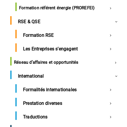
Barman primé dans les Landes
Formation référent énergie (PROREFEI)
France
RSE & QSE
Les GMS aident les PME à tenir le choc
Formation RSE
énergétique
Les Entreprises s’engagent
Réseau d’affaires et opportunités
CCI des Landes
International
Formalités internationales
Energie
Prestation diverses
Délestage et coupures d’électricité : Les
préconisations de la CCI des Landes pour
Traductions
les commerces et entreprises landaises