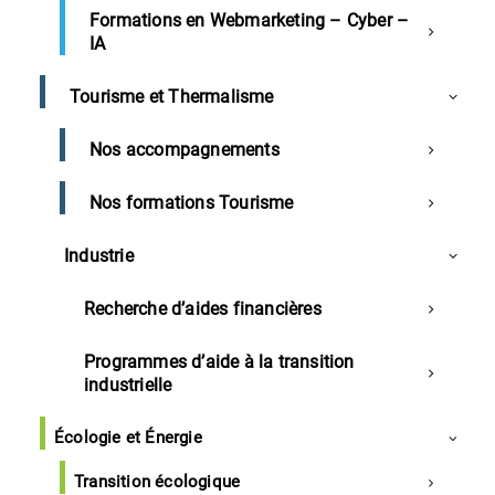
Sommaire
Formations en Webmarketing – Cyber –
IA
CCI des Landes
Tourisme et Thermalisme
Délestage et coupures d’électricité : Les
Nos accompagnements
préconisations de la CCI des Landes pour les
commerces et entreprises landaises
Nos formations Tourisme
Landes
Industrie
Latécoère et la « smart factory » à Liposthey
Recherche d’aides financières
Trituration de soja local à St-Sever
Le 1er « Booster Camp » du Réseau Entreprendre
Programmes d’aide à la transition
Adour
industrielle
600 salariés employés dans les commerces de
Écologie et Énergie
l’habillement dans les Landes
Emploi handicapé en métallurgie dans les Landes
Transition écologique