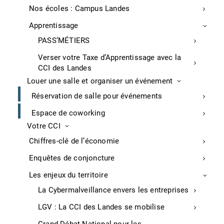
Nos écoles : Campus Landes
Latécoère et la « smart factory » à
Apprentissage
Liposthey
PASS’MÉTIERS
A Liposthey, Latécoère (spécialisée dans
Verser votre Taxe d’Apprentissage avec la
l’aéronautique, plus de 100 salariés) suit une bonne
CCI des Landes
dynamique et a créé le projet Smart Factory en 2021
Louer une salle et organiser un événement
qui vise à optimiser et définir de nouveaux process de
fabrication.
Réservation de salle pour événements
Sud Ouest, P.13, 15/12/2022
Espace de coworking
Votre CCI
Trituration de soja local à St-Sever
Chiffres-clé de l’économie
A Saint-Sever, Sud-Ouest-Aliments (filiale Maïsadour)
Enquêtes de conjoncture
et Vivadour ont investi 6,2 millions d’euros pour
Les enjeux du territoire
transformer l’ex-usine Alilandes en usine Graines
d’Alliance, où est trituré uniquement du soja local
La Cybermalveillance envers les entreprises
destiné à l’alimentation des poulets et canards
LGV : La CCI des Landes se mobilise
Maïsadour et Vivadour. Elle a été mise en production
début novembre et devrait traiter 18.000 à 20.000