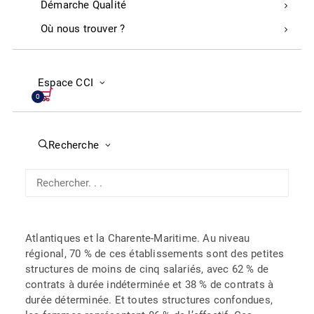
Démarche Qualité
Où nous trouver ?
Commerce
600 salariés employés dans les
commerces de l’habillement dans les
Espace CCI
Landes
0
Avec 6 125 salariés au sein des 1 711 commerces
Recherche
indépendants de l’habillement, la Nouvelle-Aquitaine
représente 10 % des salariés des commerces en
France, selon le dernier baromètre de la Fédération
nationale de l’habillement. Les Landes, avec 574
salariés pour 174 établissements, arrivent en
quatrième position derrière la Gironde, les Pyrénées-
Atlantiques et la Charente-Maritime. Au niveau
régional, 70 % de ces établissements sont des petites
structures de moins de cinq salariés, avec 62 % de
contrats à durée indéterminée et 38 % de contrats à
durée déterminée. Et toutes structures confondues,