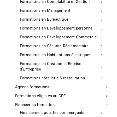
Ainsi la CCI des Landes conseille aux chefs
Formations en Comptabilité et Gestion
d’entreprises :
Formations en Management
– De vérifier la personne « contact » en matière de
contrat d’énergie ;
Formations en Bureautique
– De mettre à jour ou de valider les coordonnées mail
Formations en Développement personnel
et téléphonique chez leur fournisseur d’électricité et
chez Enedis ;
Formations en Développement Commercial
– De se rendre régulièrement sur le site
Formations en Sécurité Réglementaire
www.landes.cci.fr/energie-risque-de-coupure/
afin d’être informé des mesures ou des dispositifs de
Formations en Habilitations électriques
l’État, la CCI se chargeant de faire remonter aux
Formations en Création et Reprise
responsables de l’État et d’Enedis les éventuelles
d’Entreprise
difficultés rencontrées.
Formations hôtellerie & restauration
Landes
Agenda formations
Formations éligibles au CPF
Financer sa formation
Entreprises
Financement pour les commerçants