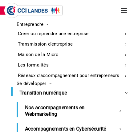
Entreprendre
INCENDIES DE BISCARROSSE ET
Créer ou reprendre une entreprise
PARENTIS-EN-BORN
Entreprises : retrouvez ici toutes les
Transmission d’entreprise
informations sur la mobilisation
En
Maison de la Micro
savoir
Les formalités
plus
Réseaux d’accompagnement pour entrepreneurs
Se développer
Accueil
Revue de presse 16 décembre 2022
Transition numérique
Nos accompagnements en
Webmarketing
Notre Revue de presse du 16
décembre 2022
Accompagnements en Cybersécurité