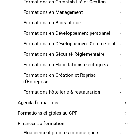
Business Game national IFAG de rentrée
Formations en Comptabilité et Gestion
Formations en Management
La semaine de la rentrée, les premières années de
Mastère Manager Stratégique (Manager de la Stratégie
Formations en Bureautique
et de la Performance Commerciale) ont participé et
Formations en Développement personnel
remporté le business game national de rentrée face à
25 autres campus de France.
Formations en Développement Commercial
Durant 4 jours, Les 26 Campus IFAG se sont affrontés
Formations en Sécurité Réglementaire
au travers d’un business game visant à faire vivre aux
Formations en Habilitations électriques
étudiants, en accéléré, une année d’activité
entrepreneuriale. Résolument tourné vers la réalité du
Formations en Création et Reprise
monde des affaires et de l’entreprise, l’objectif du
d’Entreprise
business game est de simuler la gestion d’une
Formations hôtellerie & restauration
entreprise, le développement commercial et
marketing, la gestion des ressources humaines…
Agenda formations
Communiqué de presse, 28/09/22
Formations éligibles au CPF
Financer sa formation
Landes
Financement pour les commerçants