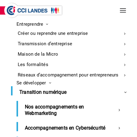
Entreprendre
INCENDIES DE BISCARROSSE ET
Créer ou reprendre une entreprise
PARENTIS-EN-BORN
Entreprises : retrouvez ici toutes les
Transmission d’entreprise
informations sur la mobilisation
En
Maison de la Micro
savoir
Les formalités
plus
Réseaux d’accompagnement pour entrepreneurs
Se développer
Accueil
Revue de presse 30 septembre 2022
Transition numérique
Nos accompagnements en
Webmarketing
Notre Revue de presse du 30
septembre 2022
Accompagnements en Cybersécurité