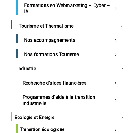
Sommaire
Formations en Webmarketing – Cyber –
IA
CCI des Landes
Tourisme et Thermalisme
Logement et mobilité : la grande enquête
Nos accompagnements
Les Master de l’ESML remportent le Business
Game national IFAG de rentrée
Nos formations Tourisme
Landes
Industrie
Mecadaq intègre la Boeing French Tech
Recherche d’aides financières
Méga-usine DRT à Vielle-St-Girons
Programmes d’aide à la transition
Murfy se développe dans les Landes
industrielle
Nouvelle directrice de la communication
Maïsadour
Écologie et Énergie
Thermes face à la crise énergétique dans les
Transition écologique