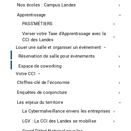
Nos écoles : Campus Landes
Apprentissage
Entreprises
PASS’MÉTIERS
Verser votre Taxe d’Apprentissage avec la
Mecadaq intègre la Boeing French Tech
CCI des Landes
Louer une salle et organiser un événement
A Tarnos, le sous-traitant du secteur aéronautique
Macadaq Group (40 millions de CA en 2022, 320
Réservation de salle pour événements
salariés) a fait l’acquisition de Hirschler (Seattle, USA)
Espace de coworking
qui lui a permis de signer des contrats avec Boeing et
Votre CCI
son réseau de partenaires Boeing French Tech (18
membres).
Chiffres-clé de l’économie
Sud Ouest, P.10, 28/09/22
Enquêtes de conjoncture
Les enjeux du territoire
Méga-usine DRT à Vielle-St-Girons
La Cybermalveillance envers les entreprises
A Vielle-Saint-Girons, DRT (dérivés résiniques
LGV : La CCI des Landes se mobilise
terpiniques) annonce la construction de «la plus
grande usine au monde de production de résines de