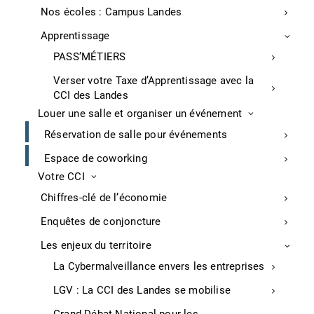
Nos écoles : Campus Landes
Apprentissage
Salon
PASS’MÉTIERS
Forexpo espère tenir son salon
Verser votre Taxe d’Apprentissage avec la
CCI des Landes
Initialement prévu du 17 au 19 juin derniers, Forexpo
Louer une salle et organiser un événement
espère pouvoir se tenir du 16 au 18 juin 2021. Cette
Réservation de salle pour événements
26e édition, si elle est confirmée, se déroulerait pour
la 4e fois à Mimizan, sur un site de 70 hectares
Espace de coworking
“adapté aux contraintes sanitaires du moment”. Elle
Votre CCI
sera placée “sous le signe des métiers du bois qui
Chiffres-clé de l’économie
mobilisent, rien qu’en France, 440 000 emplois”.
Près de 40 000 m2 d’exposition permettront la mise en
Enquêtes de conjoncture
œuvre de 5 zones : travail du sol et reboisement,
Les enjeux du territoire
exploitation forestière, transport et logistique, bois
énergie, services. Quelque 30 000 visiteurs sont
La Cybermalveillance envers les entreprises
espérés.
LGV : La CCI des Landes se mobilise
APS, jeudi 4 février 2021