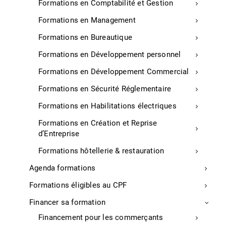
galeries commerciales du Grand Moun (65 boutiques)
Formations en Comptabilité et Gestion
et du Grand Mail sont fermées depuis samedi, suite
Formations en Management
aux annonces gouvernementales n’autorisant plus les
centres commerciaux de plus de 20 000m² à ouvrir
Formations en Bureautique
dans l’immédiat.
Formations en Développement personnel
Sud Ouest, P.15 & 17, lundi 1er février
Formations en Développement Commercial
Formations en Sécurité Réglementaire
Projet
Formations en Habilitations électriques
Projet de restaurant inter-entreprises à
Formations en Création et Reprise
Tarnos
d’Entreprise
Formations hôtellerie & restauration
A Tarnos, le projet de restaurant inter-enteprises sur la
zone industrielle est relancé, la Communauté de
Agenda formations
Communes étant assurée du soutien de l’Etat (1,7
Formations éligibles au CPF
million d’euros) pour cet investissement de 7,7
millions d’euros au total.
Financer sa formation
Sud Ouest, P.23, samedi 30 janvier 2021
Financement pour les commerçants
APS, lundi 1er février 2021