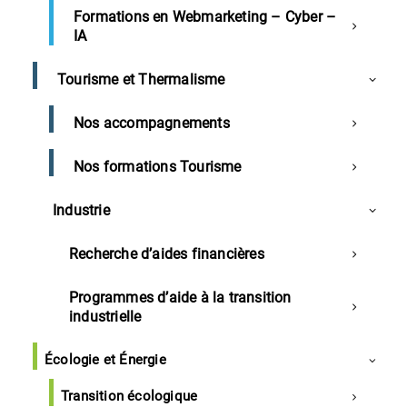
Formations en Webmarketing – Cyber –
IA
Landes
Tourisme et Thermalisme
Hommage à Jean-Pierre Bastiat
Galerie du Grand Moun et du Grand Mail désertées
Nos accompagnements
Projet de restaurant inter-entreprises à Tarnos
Nos formations Tourisme
Forexpo espère tenir son salon
Industrie
Région
Recherche d’aides financières
La fibre accélère en Nouvelle-Aquitaine
Favoriser les produits locaux en restauration
Programmes d’aide à la transition
collective
industrielle
Le mécénat se développe en Nouvelle-Aquitaine
Écologie et Énergie
Transition écologique