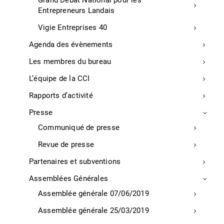
Grand Débat National pour les
Entrepreneurs Landais
Région
Vigie Entreprises 40
Agenda des évènements
Les membres du bureau
Fibre optique
L’équipe de la CCI
Rapports d’activité
La fibre accélère en Nouvelle-Aquitaine
Presse
En 2020, la société publique locale Nouvelle-Aquitaine
Communiqué de presse
Très Haut Débit a constaté un ralentissement du
déploiement de la fibre optique suite au premier
Revue de presse
confinement. Le retard est en passe d’être rattrapé et
Partenaires et subventions
une accélération annoncée en 2021 avec un objectif
de 200.000 prises et 80% de la population régionale
Assemblées Générales
couverte en 2022 (avec les autres opérateurs). Les
Assemblée générale 07/06/2019
PME, TPE et collectivités seront démarchées et
sensibilisées au très haut débit cette année.
Assemblée générale 25/03/2019