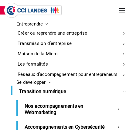
Entreprendre
INCENDIES DE BISCARROSSE ET
Créer ou reprendre une entreprise
PARENTIS-EN-BORN
Entreprises : retrouvez ici toutes les
Transmission d’entreprise
informations sur la mobilisation
En
Maison de la Micro
savoir
Les formalités
plus
Réseaux d’accompagnement pour entrepreneurs
Se développer
Accueil
Revue de presse 5 février 2021
Transition numérique
Nos accompagnements en
Webmarketing
Revue de presse du 5 février 2021
Accompagnements en Cybersécurité
SOMMAIRE