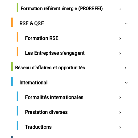
Formation référent énergie (PROREFEI)
Région
RSE & QSE
Développement de nouvelles offres pour
Cdiscount
Formation RSE
Prix régional de la construction bois
Salon régional des déchets et de l'économie
Les Entreprises s’engagent
circulaire
Réseau d’affaires et opportunités
International
Actu CCI
Formalités internationales
Prestation diverses
Plan France Relance
Traductions
Comment le Plan France Relance se met-il