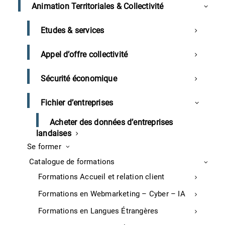
en place dans les Landes ?
Animation Territoriales & Collectivité
Depuis mi-décembre 2020, la Préfecture des Landes a
Etudes & services
synthétisé sous forme d’infolettre les informations
détaillant le Plan de Relance gouvernemental en 4
Appel d’offre collectivité
grandes thématiques : Informations Générales,
Ecologie, Compétitivité, Cohésion. Toutes ces
Sécurité économique
informations peuvent être consultées
ICI
.
Un site internet des services de l’Etat doté d’une page
Fichier d’entreprises
dédiée au Plan de Relance est également disponible
pour consulter les infos essentielles, les mesures, les
Acheter des données d’entreprises
échéances et les contacts utiles. Voir
ICI
landaises
Se former
Landes
Catalogue de formations
Formations Accueil et relation client
Formations en Webmarketing – Cyber – IA
Entreprises et Formation
Formations en Langues Étrangères