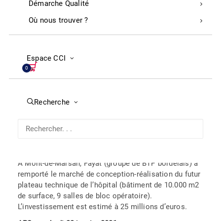
Démarche Qualité
Dans les Landes, après la pandémie de Covid, les
Où nous trouver ?
inondations, la grippe aviaire, le Département a voté
près de trois millions d’euros d’aides. Une enveloppe
de 1,5 million d’euros a été votée à l’unanimité suite
Espace CCI
aux intempéries.
0
Sud Ouest, P.12, mardi 26 janvier 2021
Recherche
Construction
Fayat pour réaliser la plateau technique de
l’hôpital à Mont-de-Marsan
A Mont-de-Marsan, Fayat (groupe de BTP bordelais) a
remporté le marché de conception-réalisation du futur
plateau technique de l’hôpital (bâtiment de 10.000 m2
de surface, 9 salles de bloc opératoire).
L’investissement est estimé à 25 millions d’euros.