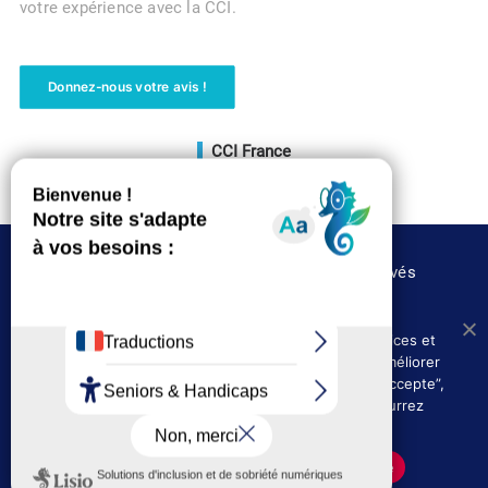
votre expérience avec la CCI.
Donnez-nous votre avis !
CCI France
Voir le site
©CCI des Landes 2020 – Tous droits réservés
Nous utilisons les cookies afin de fournir les services et
Où nous trouver
Presse
fonctionnalités proposés sur notre site et afin d’améliorer
Politique de confidentialité
l’expérience de nos utilisateurs. En cliquant sur ”J’accepte”,
vous acceptez l’utilisation des cookies. Vous pourrez
Mentions légales et CGU
toujours les désactiver ultérieurement.
J'accepte
Politique de confidentialité