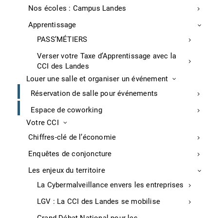
Communiqué de presse du jeudi 21 janvier 2021
Nos écoles : Campus Landes
Apprentissage
Entreprises
PASS’MÉTIERS
Patatam recrute à Hastingues
Verser votre Taxe d’Apprentissage avec la
CCI des Landes
A Hastingues, Patatam (traitement de la mode de
Louer une salle et organiser un événement
seconde main) vient de recruter une vingtaine de
Réservation de salle pour événements
personnes (CDI et CDD) grâce aux aides à l’embauche
prévues dans le cadre du plan France Relance.
Espace de coworking
Votre CCI
Sud Ouest, P.24, lundi 25 janvier 2021
Chiffres-clé de l’économie
Nouveaux locaux et recrutements pour ce
Enquêtes de conjoncture
spécialiste landais des abris de piscine
Les enjeux du territoire
Basée à Angresse, la société GAAD (près de 15 M€ de
La Cybermalveillance envers les entreprises
CA), plus connue sous sa marque Abridéal, est
spécialisée dans la fabrication et la vente de
LGV : La CCI des Landes se mobilise
couvertures et abris de piscines. Il y a environ un an,