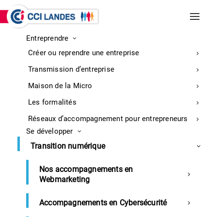
Entreprendre
INCENDIES DE BISCARROSSE ET
Créer ou reprendre une entreprise
PARENTIS-EN-BORN
Entreprises : retrouvez ici toutes les
Transmission d’entreprise
informations sur la mobilisation
En
Maison de la Micro
savoir
Les formalités
plus
Réseaux d’accompagnement pour entrepreneurs
Se développer
Accueil
Revue de presse 29 janvier 2021
Transition numérique
Nos accompagnements en
Webmarketing
Revue de presse du 29 janvier 2021
Accompagnements en Cybersécurité
SOMMAIRE