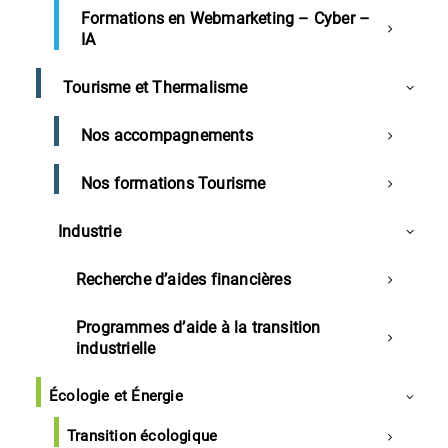
Formations en Webmarketing – Cyber –
IA
Actu CCI
Tourisme et Thermalisme
Comment le Plan France Relance se met-il en
place dans les Landes?
Nos accompagnements
Landes
Nos formations Tourisme
Des formations pour développer l'Intelligence
Industrie
Economique des entreprises
Patatam recrute à Hastingues
Recherche d’aides financières
Nouveaux locaux et recrutements pour ce
spécialiste landais des abris de piscine
Programmes d’aide à la transition
industrielle
Aides du Conseil Départemental 40 suites aux
crises
Écologie et Énergie
Fayat pour réaliser le plateau technique de
l'hôpital à Mont-de-Marsan
Transition écologique