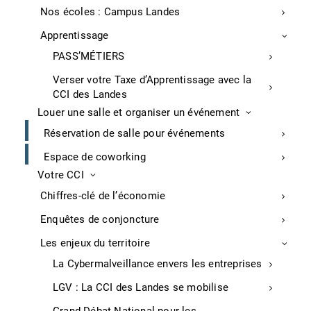
de Maremne. La consultation des entreprises est
Nos écoles : Campus Landes
imminente. La mise en chantier est attendue avant
Apprentissage
l’été prochain.
PASS’MÉTIERS
APS, vendredi 26 février 2021
Verser votre Taxe d’Apprentissage avec la
CCI des Landes
Aéronautique
Louer une salle et organiser un événement
Réservation de salle pour événements
Projet de hangar aéronautique à Rion des
Landes pour le groupe DCI
Espace de coworking
Votre CCI
Le projet de création d’un bâtiment de 2 000 m² sur le
Chiffres-clé de l’économie
site de l’aérodrome de Rion des Landes serait dévolu
au groupe DCI (Défense Conseil International, 850
Enquêtes de conjoncture
salariés). Majoritairement détenu par l’Etat, il est un
Les enjeux du territoire
opérateur de référence pour l’entretien et la
maintenance d’hélicoptères et la formation des
La Cybermalveillance envers les entreprises
pilotes. Ce futur édifice pourrait accueillir des
LGV : La CCI des Landes se mobilise
activités de maintien en conditions opérationnelles et
devrait induire l’arrivée d’une trentaine d’emplois