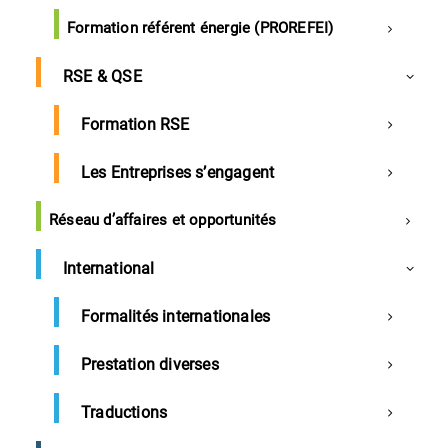
Formation référent énergie (PROREFEI)
Investissements industriels : 34 projets néo-
aquitains
RSE & QSE
France
Formation RSE
Invendus des soldes peut-être compensés
Les Entreprises s’engagent
Les soldes n'ont pas sauvé l'habillement
Réseau d’affaires et opportunités
International
Landes
Formalités internationales
Prestation diverses
Entreprises
Traductions
Entreprises landaises tentées par les