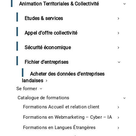
certifications
Animation Territoriales & Collectivité
Dans les Landes, les entreprises Castex (couettes en
Etudes & services
plume, dont l’activité est impactée par la grippe
aviaire), Nectoux (comptoirs de bistrot) et Artiga
Appel d’offre collectivité
(linge basque) misent sur des certifications pour
protéger leur savoir-faire et leurs produits, comme le
label Origine France Garantie ou le label Entreprise du
Sécurité économique
patrimoine vivant.
Fichier d’entreprises
Sud Ouest, P.13, mercredi 3 mars 2021
Acheter des données d’entreprises
Entreprises landaises à l’honneur
landaises
Se former
Dans les Landes, la cérémonie départementale des
prix de l’économie Néo-Aquitains 2020 a fait l’objet
Catalogue de formations
d’une émission télévisée d’une trentaine de minutes, le
Formations Accueil et relation client
2 mars dernier sur TV7. Trois entreprises ont été
Formations en Webmarketing – Cyber – IA
primées : Bourrassée (bouchons de liège), Dussau
(matériel agricole) et Protify (production de protéines
Formations en Langues Étrangères
à partir d’insectes).