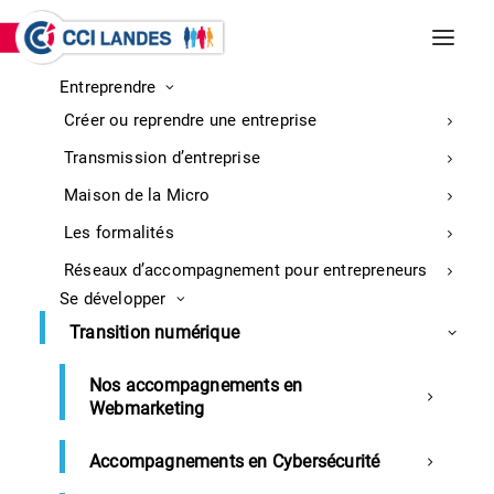
Entreprendre
INCENDIES DE BISCARROSSE ET
Créer ou reprendre une entreprise
PARENTIS-EN-BORN
Entreprises : retrouvez ici toutes les
Transmission d’entreprise
informations sur la mobilisation
En
Maison de la Micro
savoir
Les formalités
plus
Réseaux d’accompagnement pour entrepreneurs
Se développer
Accueil
Revue de presse 5 mars 2021
Transition numérique
Nos accompagnements en
Webmarketing
Revue de presse du 5 mars 2021
Accompagnements en Cybersécurité
SOMMAIRE