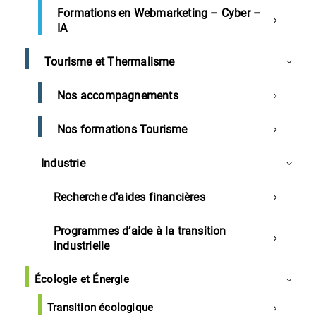
Formations en Webmarketing – Cyber –
IA
Landes
Tourisme et Thermalisme
Entreprises landaises tentées par les
certification
s
Nos accompagnements
Entreprises landaises à l'honneur
Nos formations Tourisme
Façon Cuir s'agrandit à Larressore
Nouvelle base logistique pour le Leclerc de
Industrie
Capbreton
Recherche d’aides financières
Projet de hangar aéronautique à Rion des Landes
pour le groupe DCI
Programmes d’aide à la transition
Arenadour reprend le pôle thermal d’Amnéville en
industrielle
Moselle
Projets de golfs dans les Landes
Écologie et Énergie
Transition écologique
Région